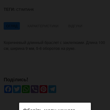
ТЕГИ:
СТІМПАНК
ОГЛЯД
ХАРАКТЕРИСТИКИ
ВІДГУКИ
Коричневый длинный браслет с заклепками. Длина 100
см, ширина 9 мм, 5-6 оборотов на руке.
Поділись!
Facebook
Twitter
WhatsApp
Viber
Pinterest
Telegram
×