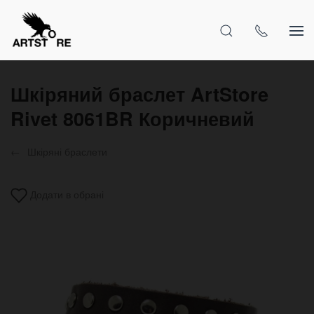
Шкіряний браслет ArtStore
Rivet 8061BR Коричневий
Шкіряні браслети
Додати в обрані