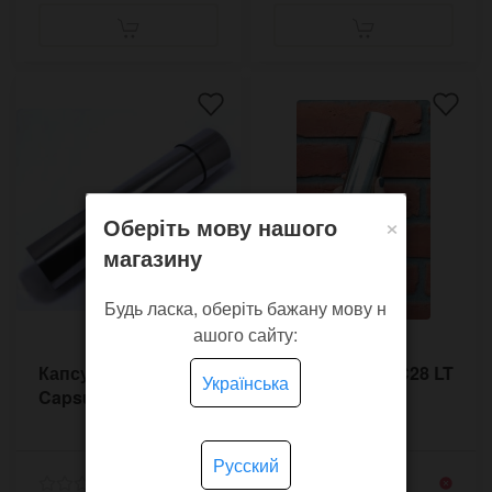
×
Оберіть мову нашого
магазину
Будь ласка, оберіть бажану мову н
ашого сайту:
Капсула Часу C29
Капсула Часу C28 LT
Українська
Capsule temporelle
Русский