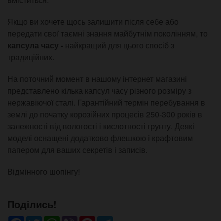
Якщо ви хочете щось залишити після себе або
передати свої таємні знання майбутнім поколінням, то
капсула часу -
найкращий для цього спосіб з
традиційних.
На поточний момент в нашому інтернет магазині
представлено кілька капсул часу різного розміру з
нержавіючої сталі. Гарантійний термін перебування в
землі до початку корозійних процесів 250-300 років в
залежності від вологості і кислотності грунту. Деякі
моделі оснащені додатково флешкою і крафтовим
папером для ваших секретів і записів.
Відмінного шопінгу!
Поділись!
Facebook
Twitter
WhatsApp
Viber
Pinterest
Telegram