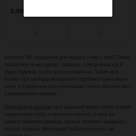
5,000 грн.
5,000 грн.
Шукаєте VIP подарунок для людини у якої є все? Такий
подарунок точно здивує і подарує, а якщо вона ще й
будує будинок, то річ просто незамінна. Також як в
Болівії при закладці фундаменту прийнято закопувати
ламу, в Європі все популярнішими стають капсули часу
з нержавіючих металів.
Нержавіюча капсула
часу зазвичай являє собою довгий
герметичний тубус з листового металу, в який ви
можете заховати флешку, записи, невеликі предмети
побуту, іграшки, фотографії та багато іншого, що
вміститься.