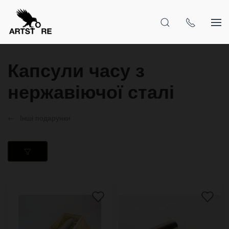
Капсули часу з
нержавіючої сталі
Інші подарунки