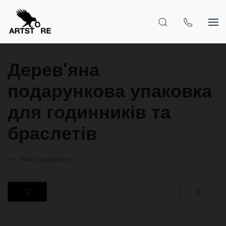
Дерев'яна
подарункова упаковка
для годинників та
браслетів
Інші подарунки