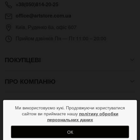
+38(050)814-20-25
office@artstore.com.ua
Київ
,
Руденко 6а, офіс 607
Прийом дзвінків
Пн — Пт 11:00 – 20:00
ПОКУПЦЕВІ
ПРО КОМПАНІЮ
СПОСОБИ ОПЛАТИ
Ми використовуємо кукі. Продовжуючи користуватися
сайтом ви приймаєте нашу
політику обробки
персональних даних
ПРИЄДНУЙСЯ В СОЦМЕРЕЖАХ
ОК