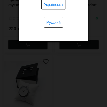
Українська
футляр для
аксесуарів Standart
аксесуарів і годин P
(10 шт)
& B
Русский
220 грн.
3,000 грн.