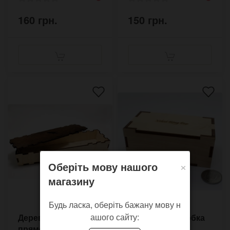
160 грн.
150 грн.
×
Оберіть мову нашого
магазину
Будь ласка, оберіть бажану мову н
ашого сайту:
Дерев'яний
Дерев'яна коробка
прямокутний
футляр для