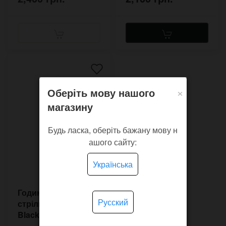
×
Оберіть мову нашого
магазину
Будь ласка, оберіть бажану мову н
ашого сайту:
Українська
Годинник з однією
Русский
стрілкою Jumper
Black JP