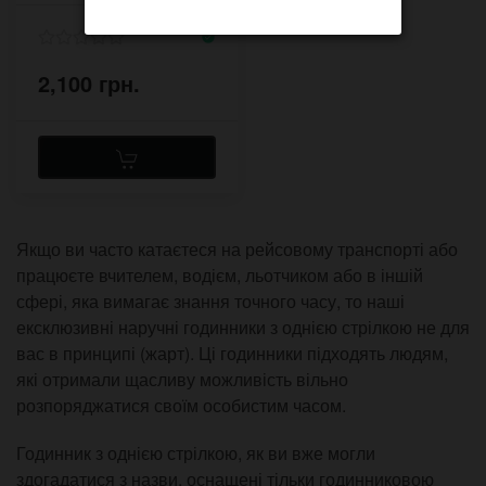
2,100 грн.
Якщо ви часто катаєтеся на рейсовому транспорті або
працюєте вчителем, водієм, льотчиком або в іншій
сфері, яка вимагає знання точного часу, то наші
ексклюзивні наручні годинники з однією стрілкою не для
вас в принципі (жарт). Ці годинники підходять людям,
які отримали щасливу можливість вільно
розпоряджатися своїм особистим часом.
Годинник з однією стрілкою, як ви вже могли
здогадатися з назви, оснащені тільки годинниковою