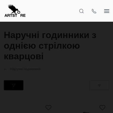
Наручні годинники з
однією стрілкою
кварцові
Наручні годинники