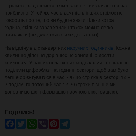
стрілкою, за допомогою якої власне і визначається час
приблизно. У той же час відсутність інших стрілок не
говорить про те, що ви будете знати тільки котра
година, скільки зараз хвилин також можна легко
визначити (не дуже точно, але достатньо).
На відміну від стандартних
наручних годинників
, Кожне
хвилинне ділення дорівнює не хвилині, а десяти
хвилинам. У наших початкових моделях ми спеціально
поділили циферблат на годинні сектори, щоб вам було
легше орієнтуватися в часі - якщо стрілка в секторі 12 +
2 поділу, то поточний час 12-20 (трохи пізніше ми
доповнимо цю інформацію наочною ілюстрацією).
Поділись!
Facebook
Twitter
WhatsApp
Viber
Pinterest
Telegram