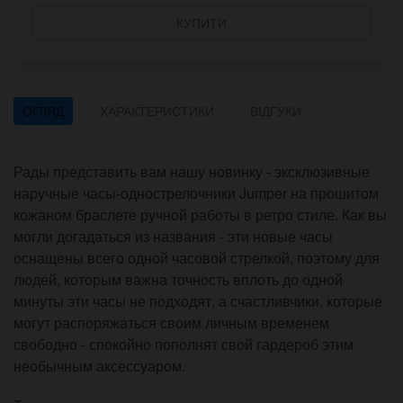
КУПИТИ
ОГЛЯД
ХАРАКТЕРИСТИКИ
ВІДГУКИ
Рады представить вам нашу новинку - эксклюзивные
наручные часы-однострелочники Jumper на прошитом
кожаном браслете ручной работы в ретро стиле. Как вы
могли догадаться из названия - эти новые часы
оснащены всего одной часовой стрелкой, поэтому для
людей, которым важна точность вплоть до одной
минуты эти часы не подходят, а счастливчики, которые
могут распоряжаться своим личным временем
свободно - спокойно пополнят свой гардероб этим
необычным аксессуаром.