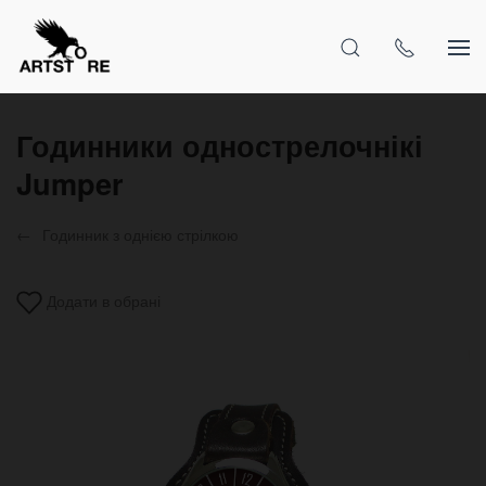
Годинники однострелочнікі
Jumper
Годинник з однією стрілкою
Додати в обрані