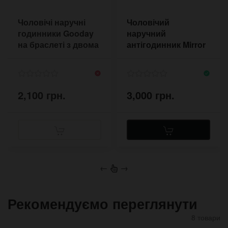
Чоловічі наручні
Чоловічий
годинники Gooday
наручний
на браслеті з двома
антігодинник Mirror
пряжками
на ремінці ручної
роботи
2,100 грн.
3,000 грн.
←
→
Рекомендуємо переглянути
8 товари