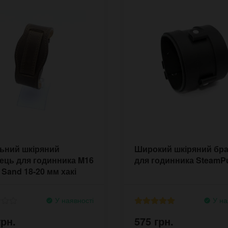
ьний шкіряний
Широкий шкіряний бр
ець для годинника M16
для годинника SteamP
Sand 18-20 мм хакі
а
У наявності
У на
грн.
575 грн.