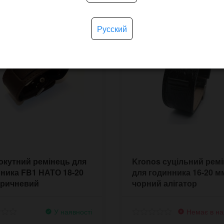
Русский
кутний ремінець для
Kronos суцільний рем
ника FB1 НАТО 18-20
для годинника 16-20 м
оричневий
чорний алігатор
У наявності
Немає в на