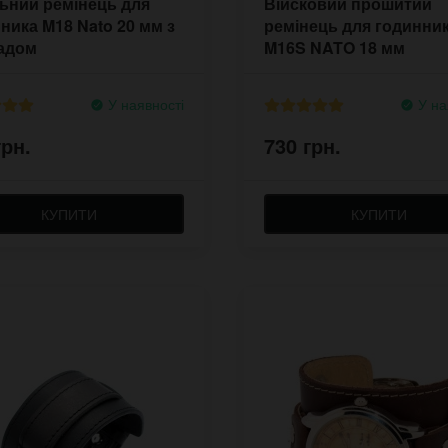
ьний ремінець для
Війсковий прошитий
ника M18 Nato 20 мм з
ремінець для годинни
ладом
M16S NATO 18 мм
У наявності
У на
грн.
730 грн.
КУПИТИ
КУПИТИ