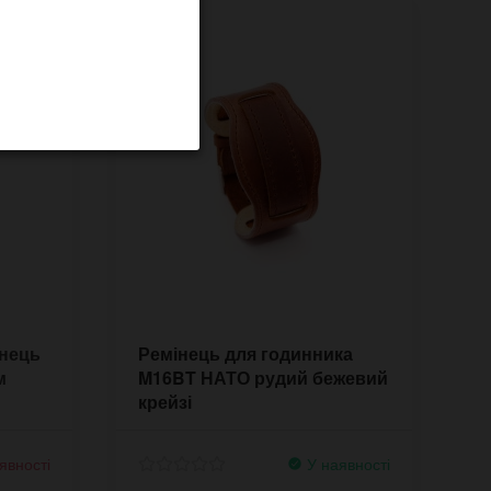
інець
Ремінець для годинника
м
M16BT НАТО рудий бежевий
крейзі
явності
У наявності