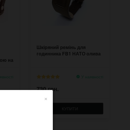
Шкіряний ремінь для
годинника FB1 НАТО олива
ою на
явності
У наявності
730 грн.
×
КУПИТИ