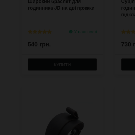
Широкий браслет для
Cуціл
годинника JD на дві пряжки
годин
підк
У наявності
540 грн.
730 
КУПИТИ