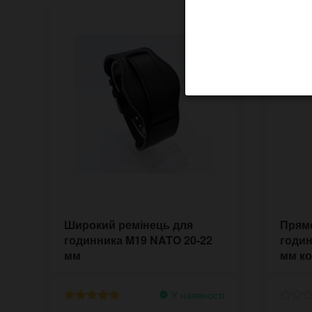
Широкий ремінець для
Прямо
годинника M19 NATO 20-22
годин
мм
мм к
У наявності