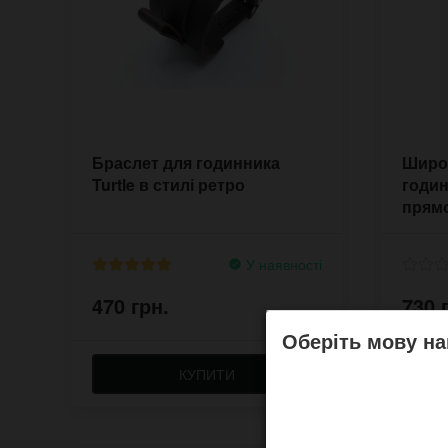
Браслет для годинника
Широк
Turtle в стилі ретро
годин
прям
У наявності
470 грн.
730 
Оберіть мову на
КУПИТИ