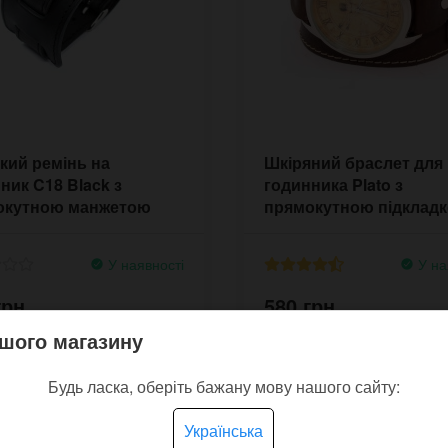
ий ремінь на
Шкіряний браслет для
ник C18 Black з
годинника Plato з
окутною манжетою
прямокутною підкладк
рку
У наявності
У на
грн.
580 грн.
шого магазину
КУПИТИ
КУПИТИ
Будь ласка, оберіть бажану мову нашого сайту:
Українська