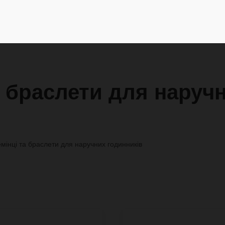
 браслети для наручн
мінці та браслети для наручних годинників