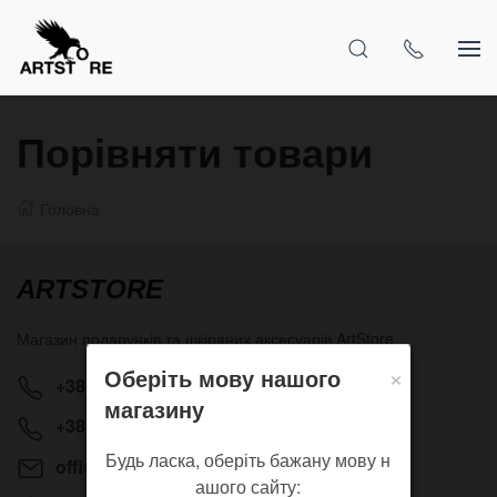
Порівняти товари
Головна
ARTSTORE
Магазин подарунків та шкіряних аксесуарів
ArtStore
×
Оберіть мову нашого
+38(063)320-99-23
магазину
+38(050)814-20-25
Будь ласка, оберіть бажану мову н
office@artstore.com.ua
ашого сайту: