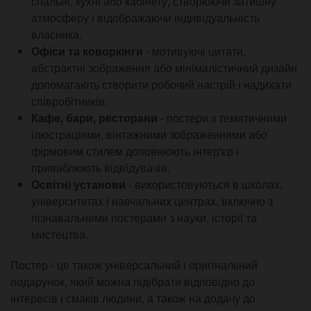
спальні, кухні або кабінету, створюючи затишну
атмосферу і відображаючи індивідуальність
власника.
Офіси та коворкінги
- мотивуючі цитати,
абстрактні зображення або мінімалістичний дизайн
допомагають створити робочий настрій і надихати
співробітників.
Кафе, бари, ресторани
- постери з тематичними
ілюстраціями, вінтажними зображеннями або
фірмовим стилем доповнюють інтер'єр і
приваблюють відвідувачів.
Освітні установи
- використовуються в школах,
університетах і навчальних центрах, включно з
пізнавальними постерами з науки, історії та
мистецтва.
Постер - це також універсальний і оригінальний
подарунок, який можна підібрати відповідно до
інтересів і смаків людини, а також на додачу до