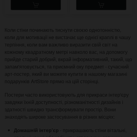
Коли стіни починають тиснути своєю однотонністю,
коли для мотивації не вистачає ще однієї краплі в чашу
терпіння, коли вам важливо виразити свій світ на
кожному квадратному метрі навколо вас, на допомогу
прийде старий добрий, вкрай інформативний, такий, що
запам'ятовується, та приємний оку предмет - сучасний
арт-постер, який ви можете купити в нашому магазині
подарунків ArtStore прямо на цій сторінці.
Постери часто використовують для прикраси інтер'єру
завдяки їхній доступності, різноманітності дизайнів і
здатності швидко трансформувати простір. Вони
знаходять широке застосування в різних місцях:
Домашній інтер'єр
- прикрашають стіни вітальні,