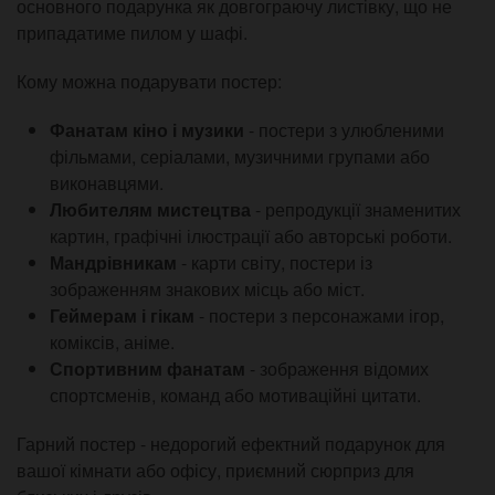
основного подарунка як довгограючу листівку, що не
припадатиме пилом у шафі.
Кому можна подарувати постер:
Фанатам кіно і музики
- постери з улюбленими
фільмами, серіалами, музичними групами або
виконавцями.
Любителям мистецтва
- репродукції знаменитих
картин, графічні ілюстрації або авторські роботи.
Мандрівникам
- карти світу, постери із
зображенням знакових місць або міст.
Геймерам і гікам
- постери з персонажами ігор,
коміксів, аніме.
Спортивним фанатам
- зображення відомих
спортсменів, команд або мотиваційні цитати.
Гарний постер - недорогий ефектний подарунок для
вашої кімнати або офісу, приємний сюрприз для