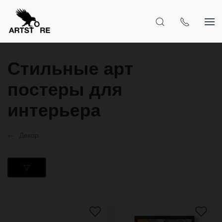
Стильные арт
постеры для
интерьера
Декор