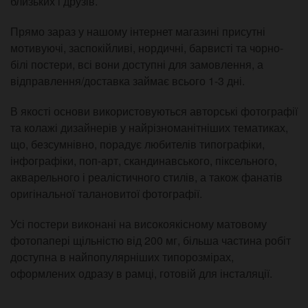
близьких і друзів.
Прямо зараз у нашому інтернет магазині присутні
мотивуючі, заспокійливі, нордичні, барвисті та чорно-
білі постери, всі вони доступні для замовлення, а
відправлення/доставка займає всього 1-3 дні.
В якості основи використовуються авторські фотографії
та колажі дизайнерів у найрізноманітніших тематиках,
що, безсумнівно, порадує любителів типографіки,
інфографіки, поп-арт, скандинавського, піксельного,
акварельного і реалістичного стилів, а також фанатів
оригінальної талановитої фотографії.
Усі постери виконані на високоякісному матовому
фотопапері щільністю від 200 мг, більша частина робіт
доступна в найпопулярніших типорозмірах,
оформлених одразу в рамці, готовій для інсталяції.