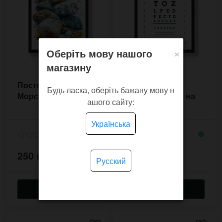
×
Оберіть мову нашого
магазину
Постер у рамці
Постер у рамці
Будь ласка, оберіть бажану мову н
Морське каміння
Перевірка зору на
ашого сайту:
EFPTOZ
Українська
250 грн.
250 грн.
Русский