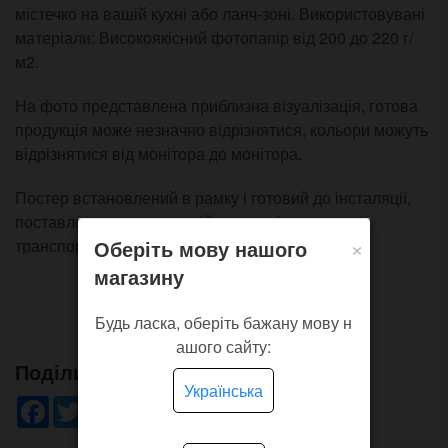
містечко на вашій кухні або ланч-зоні. Використовувані
матеріали: Високоякісний фотопапір від 200 до 220 г/
м2.
На фото представлена приблизна візуалізація, готова
продукція може незначно відрізнятися, кольори можуть
відрізнятися від монітора до монітора.
Постер встановлений в рамку і готовий до інсталяції,
поставляється в картонній упаковці для
×
Оберіть мову нашого
транспортування.
магазину
Будь ласка, оберіть бажану мову н
ашого сайту:
Поділись!
Українська
Facebook
Twitter
WhatsApp
Viber
Pinterest
Telegram