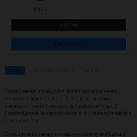
мін.
1
КУПИТИ
Купити в 1 клік
ОГЛЯД
ХАРАКТЕРИСТИКИ
ВІДГУКИ
Задоволення і передчуття, естетичне захоплення,
відчуття свіжості та легкості. Усі ці емоції може
викликати простий постер із зображенням суші. З
деякої відстані це зовсім і не суші, а цікава абстракція в
техніці акварелі.
Сподіваємося такому яскравому постеру знайдеться