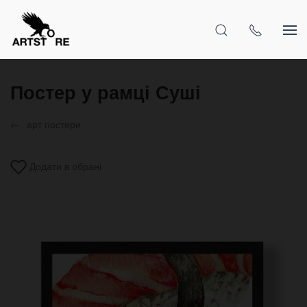
Постер у рамці Суші
арт постери
Додати в обрані