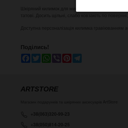
Шкіряний килимок для мишки - стильний і довгові
татові. Досить щільні, слабо ковзають по поверхні
Доступна персоналізація килимка гравіюванням аб
Поділись!
Facebook
Twitter
WhatsApp
Viber
Pinterest
Telegram
ARTSTORE
Магазин подарунків та шкіряних аксесуарів
ArtStore
+38(063)320-99-23
+38(050)814-20-25