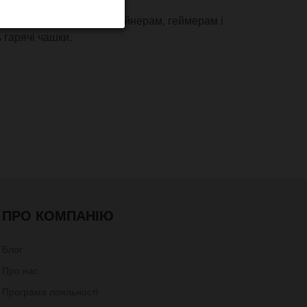
одить для подарунка дизайнерам, геймерам і
 гарячі чашки.
ПРО КОМПАНІЮ
Блог
Про нас
Програма лояльності