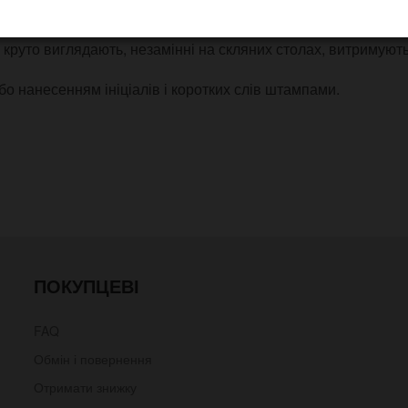
чний предмет робочого або ігрового столу. Дуже добре підх
, круто виглядають, незамінні на скляних столах, витримують
о нанесенням ініціалів і коротких слів штампами.
ПОКУПЦЕВІ
FAQ
Обмін і повернення
Отримати знижку