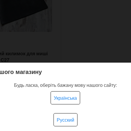
й килимок для миші
 C27
шого магазину
У наявності
Будь ласка, оберіть бажану мову нашого сайту:
грн.
Українська
КУПИТИ
Русский