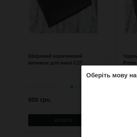
Шкіряний коричневий
Чорни
килимок для миші C27
Prime
Оберіть мову на
У наявності
600 грн.
600 
КУПИТИ