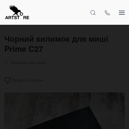
Чорний килимок для миші
Prime C27
Килимки для миші
Додати в обрані