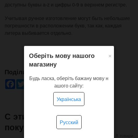
доступны буквы a-z и цифры 0-9 в верхнем регистре.
Учитывая ручное изготовление могут быть небольшие
погрешности в расположении букв, так как, каждая
литера выбивается отдельно.
×
Оберіть мову нашого
магазину
Поділись!
Будь ласка, оберіть бажану мову н
Facebook
Twitter
WhatsApp
Viber
Pinterest
Telegram
ашого сайту:
Українська
С этим товаром часто
Русский
покупают
8 товари