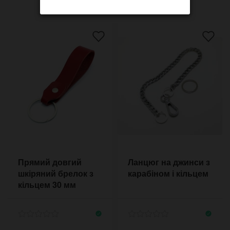
Прямий довгий
Ланцюг на джинси з
шкіряний брелок з
карабіном і кільцем
кільцем 30 мм