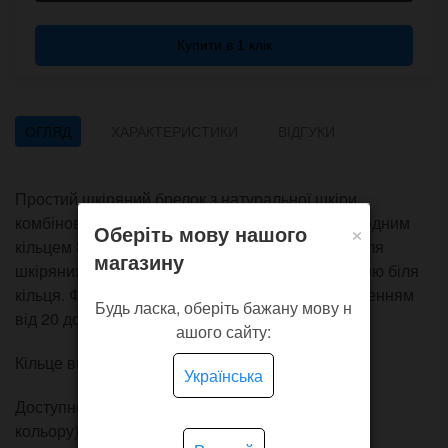
Купити в 1 клік
ОГЛЯД
ХАРАКТЕРИСТИКИ
ВІДГУКИ
Простий шкіряний брелок з натуральної шкіри
комбінованого або рослинного дублення із заводним
×
Оберіть мову нашого
кільцем 30 мм. Виконаний у класичному стилі для
магазину
шкіряних брелоків - у вигляді хомута із заклепкою біля
кільця. Форма брелока - вузька трапеція зі звуженням
Будь ласка, оберіть бажану мову н
від 20 до 17 мм ширини.
ашого сайту:
Кільце виконане з міцної сталі, покрите нікелем.
Українська
Доступне гравіювання лазером (крім бежевого
кольору).