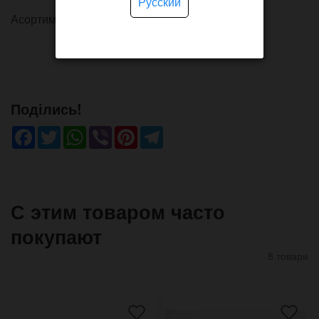
Русский
Асортимент кольорів від чорного до бежевого.
Поділись!
Facebook
Twitter
WhatsApp
Viber
Pinterest
Telegram
С этим товаром часто
покупают
8 товари