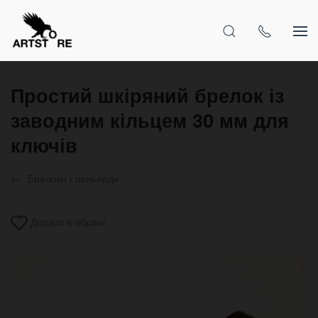
Простий шкіряний брелок із
заводним кільцем 30 мм для
ключів
Брелоки і ланьярди
Додати в обрані