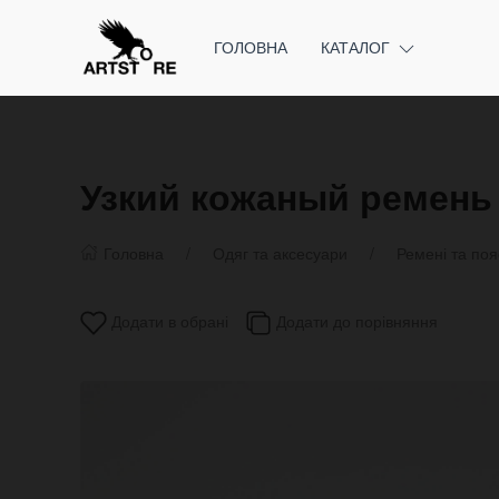
ГОЛОВНА
КАТАЛОГ
Узкий кожаный ремень
Головна
Одяг та аксесуари
Ремені та поя
Додати в обрані
Додати до порівняння