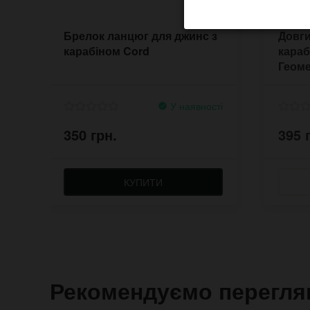
Брелок ланцюг для джинс з
Довги
карабіном Cord
караб
Геоме
У наявності
350 грн.
395 
КУПИТИ
Рекомендуємо перегля