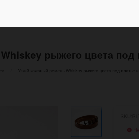
 Whiskey рыжего цвета под
си
Узкий кожаный ремень Whiskey рыжего цвета под платье 
SKU:BL
Не