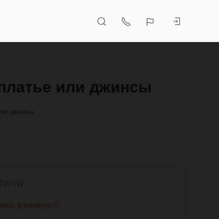
 платье или джинсы
или джинсы
T001W
має в наявності