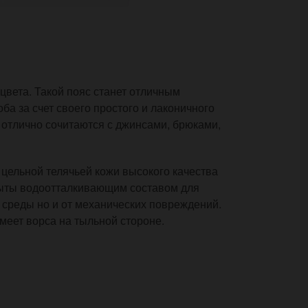
цвета. Такой пояс станет отличным
ба за счет своего простого и лаконичного
 отлично сочитаются с джинсами, брюками,
цельной телячьей кожи высокого качества
ыты водоотталкивающим составом для
й среды но и от механических повреждений.
меет ворса на тыльной стороне.