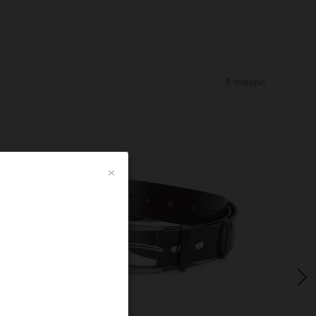
8 товари
×