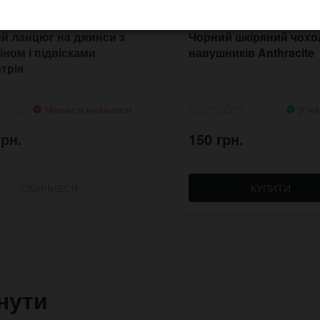
й ланцюг на джинси з
Чорний шкіряний чохо
іном і підвісками
навушників Anthracite
трія
Немає в наявності
У на
грн.
150 грн.
СКІНЧИВСЯ
КУПИТИ
нути