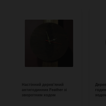
Настінний дерев'яний
Дерев
антигодинник Feather зі
годин
зворотним ходом
ходо