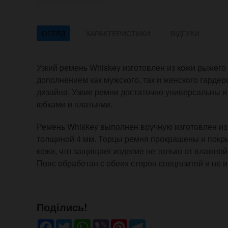
ОГЛЯД
ХАРАКТЕРИСТИКИ
ВІДГУКИ
Узкий ремень Whiskey изготовлен из кожи рыжего 
дополнением как мужского, так и женского гардеро
дизайна. Узкие ремни достаточно универсальны и
юбками и платьями.
Ремень Whiskey выполнен вручную изготовлен из 
толщиной 4 мм. Торцы ремня прокрашены и покр
кожи, что защищает изделие не только от влажно
Пояс обработан с обеих сторон спецплитой и не и
Поділись!
Facebook
Twitter
WhatsApp
Viber
Pinterest
Telegram