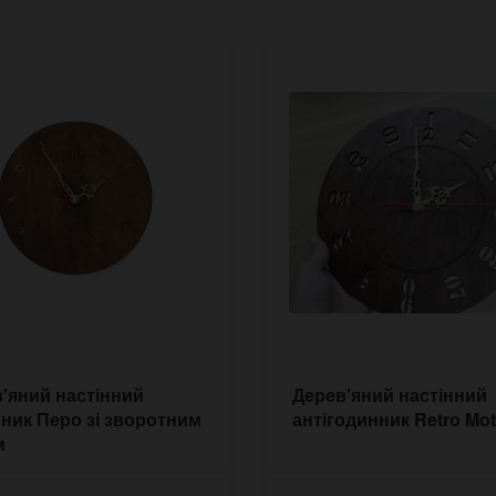
'яний настінний
Дерев'яний настінний
ник Перо зі зворотним
антігодинник Retro Mo
м