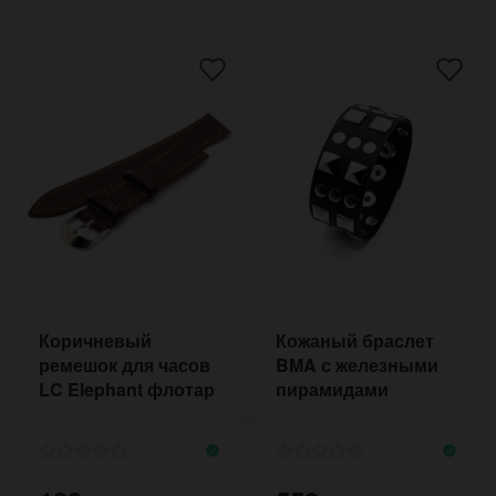
індивідуальний підхід, а також відмінний сервіс.
У нас можна замовити подарунки з доставкою
по Києву, відправку по всіх містах України з
післяплатою, відвантаження замовлення
протягом 2-4 днів з моменту його отримання.
Кожне замовлення супроводжує смс
інформування. Ми проводимо акції, надаємо
знижки нашим постійним та новим клієнтам.
Якісний сервіс, дружність та орієнтованість на
клієнта допомагають будувати нам
довгострокові відносини з нашими покупцями
та партнерами.
Коричневый
Кожаный браслет
ремешок для часов
BMA с железными
LC Elephant флотар
пирамидами
20 мм