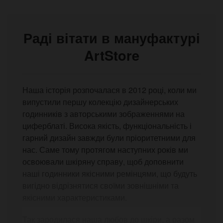
Раді вітати в мануфактурі
ArtStore
Наша історія розпочалася в 2012 році, коли ми
випустили першу колекцію дизайнерських
годинників з авторськими зображеннями на
циферблаті. Висока якість, функціональність і
гарний дизайн завжди були пріоритетними для
нас. Саме тому протягом наступних років ми
освоювали шкіряну справу, щоб доповнити
наші годинники якісними ремінцями, що будуть
вигідно відрізнятися своїми зовнішніми та
якісними характеристиками.
Так зародилася наша любов до шкіри, а разом