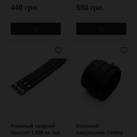
440 грн.
550 грн.
Кожаный средний
Кожаный
браслет L508 на три
напульсник Victory