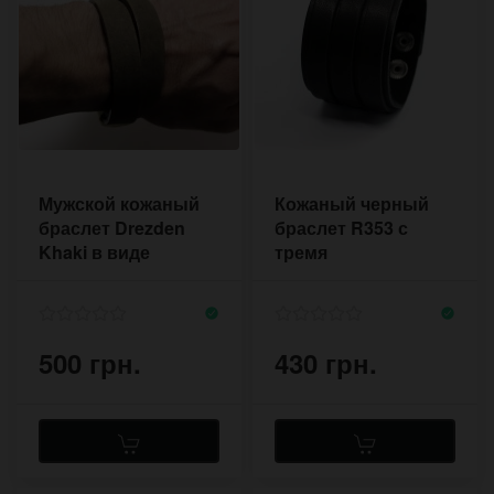
Мужской кожаный
Кожаный черный
браслет Drezden
браслет R353 с
Khaki в виде
тремя
полосы на два
параллельными
оборота
полосами кожи
500 грн.
430 грн.