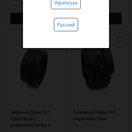
Українська
Русский
Чёрный браслет
Кожаный браслет-
Toronto из
наручник Tars
ременной кожи и
кобурной застёжкой