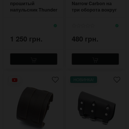
прошитый
Narrow Carbon на
напульсник Thunder
три оборота вокруг
Cuff c двумя
кисти
пряжками
1 250 грн.
480 грн.
НОВИНКА!