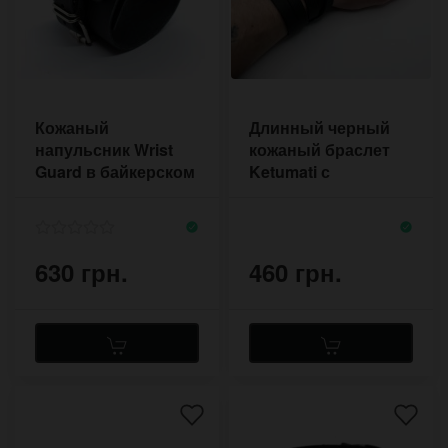
Кожаный
Длинный черный
напульсник Wrist
кожаный браслет
Guard в байкерском
Ketumati с
стиле с одной
металлической
застёжкой
рамкой на пять
оборотов
630 грн.
460 грн.