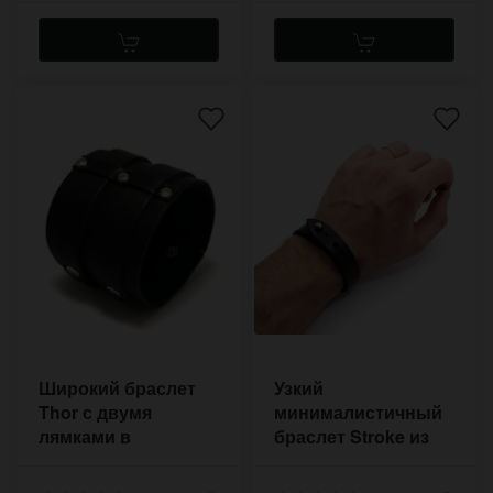
Широкий браслет
Узкий
Thor с двумя
минималистичный
лямками в
браслет Stroke из
скандинавском
толстой чёрной
стиле на две пряжки
ременной кожи