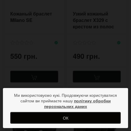
Кожаный браслет
Узкий кожаный
Milano SE
браслет X329 с
крестом из полос
кожи
550 грн.
490 грн.
Ми використовуємо кукі. Продовжуючи користуватися
сайтом ви приймаєте нашу
політику обробки
персональних даних
ОК