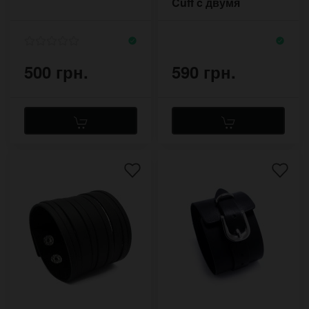
Cuff c двумя
пряжками
500 грн.
590 грн.