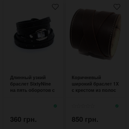
Длинный узкий
Коричневый
браслет SixtyNine
широкий браслет 1X
на пять оборотов с
с крестом из полос
декором
кожи на заклёпках
перфорацией
360 грн.
850 грн.