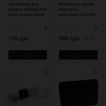
Органайзер для
Маленькое черное
шнуров кабелей Flat
портмоне-
(3 шт) в виде полос
визитница Upocket
с застёжкой
Black Cat из
натуральной кожи
110 грн.
395 грн.
425 грн.