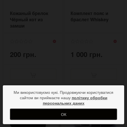
Кожаный брелок
Комплект пояс и
Чёрный кот из
браслет Whiskey
замши
200 грн.
1 000 грн.
Ми використовуємо кукі. Продовжуючи користуватися
сайтом ви приймаєте нашу
політику обробки
персональних даних
ОК