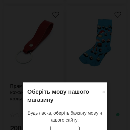
Прямой длинный
Носки унисекс
×
Оберіть мову нашого
кожаный брелок с
Сушимания
магазину
кольцом 30 мм
Будь ласка, оберіть бажану мову н
ашого сайту:
200 грн.
89 грн.