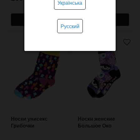
Українська
Русский
Носки унисекс
Носки женские
Грибочки
Большое Око