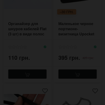
–30 ГРН.
Органайзер для
Маленькое черное
шнуров кабелей Flat
портмоне-
(3 шт) в виде полос
визитница Upocket
с застёжкой
Black Cat из
натуральной кожи
110 грн.
395 грн.
425 грн.