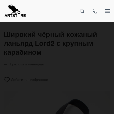
Широкий чёрный кожаный
ланьярд Lord2 с крупным
карабином
Брелоки и ланьярды
Добавить в избранное