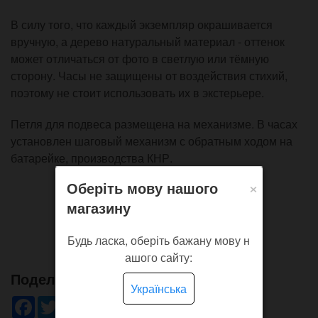
В силу того, что каждый экземпляр окрашивается
вручную, а дерево натуральный материал - оттенок
может отличаться от фото в светлую или тёмную
сторону. Часы не защищены от воздействия стихий,
поэтому не стоит использовать их в экстерьере.
Петля для подвеса размещена на механизме. В часах
установлен шаговый механизм с обратным ходом на
батарейке, производства КНР.
×
Оберіть мову нашого
магазину
Будь ласка, оберіть бажану мову н
ашого сайту:
Поделись!
Українська
Facebook
Twitter
WhatsApp
Viber
Pinterest
Telegram