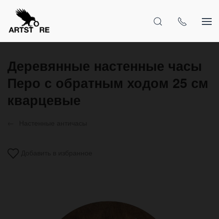
Деревянные настенные часы
Перо с обратным ходом 25 см
кварцевые
Настенные античасы
Добавить в избранное