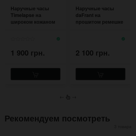
Наручные часы
Наручные часы
Timelapse на
daFrant на
широком кожаном
прошитом ремешке
ремешке в стиле
коньячного цвета с
Джонни Депп
двумя пряжками
1 900 грн.
2 100 грн.
←
→
Рекомендуем посмотреть
3 товара