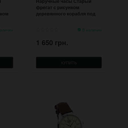
ы
Наручные часы Старый
фрегат с рисунком
ском
деревянного корабля под
парусами
аличии
В наличии
1 650 грн.
КУПИТЬ