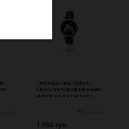
ая
Наручные часы Sphynx
ами
Clock с фотографией кошки
сфинкс на чёрном фоне
аличии
В наличии
1 650 грн.