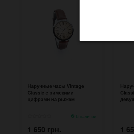
Наручные часы Vintage
Нару
Classic с римскими
Class
цифрами на рыжем
деву
ремешке
В наличии
1 650 грн.
1 65