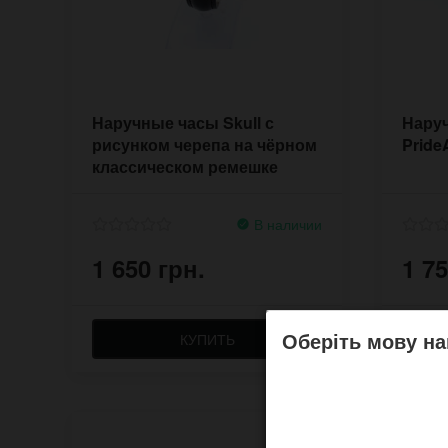
Наручные часы Skull с
Нару
рисунком черепа на чёрном
Pride
классическом ремешке
В наличии
1 650 грн.
1 75
Оберіть мову на
КУПИТЬ