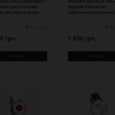
ные часы Dispersion с
Женские крупные час
ком треугольника
Vignette Classic на
мы на чёрном фоне
коричневом классиче
ремешке
В наличии
В н
0 грн.
1 650 грн.
КУПИТЬ
КУПИТЬ