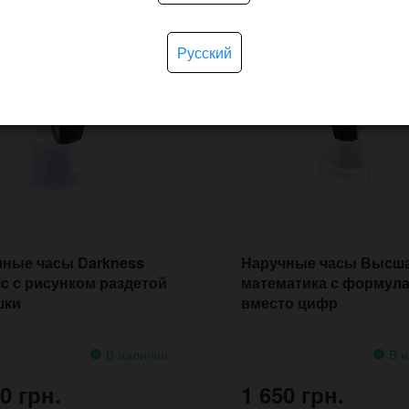
Русский
чные часы Darkness
Наручные часы Высш
ic с рисунком раздетой
математика с формул
шки
вместо цифр
В наличии
В н
0 грн.
1 650 грн.