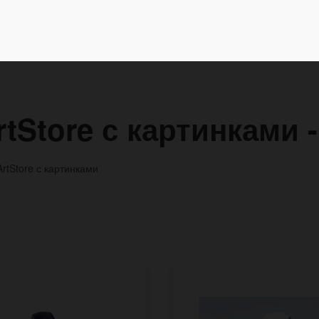
tStore с картинками -
rtStore с картинками