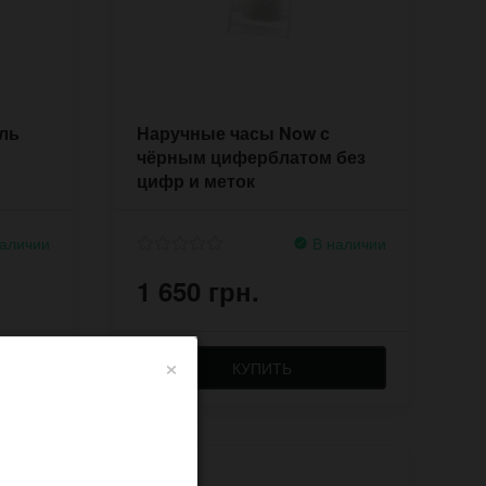
ль
Наручные часы Now с
чёрным циферблатом без
цифр и меток
аличии
В наличии
1 650 грн.
×
КУПИТЬ