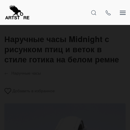
Наручные часы Midnight с
рисунком птиц и веток в
стиле готика на белом ремне
Наручные часы
Добавить в избранное