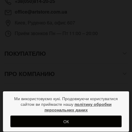
+38(050)814-20-25
office@artstore.com.ua
Киев
,
Руденко 6а, офис 607
Приём звонков
Пн — Пт 11:00 – 20:00
ПОКУПАТЕЛЮ
ПРО КОМПАНИЮ
СПОСОБЫ ОПЛАТЫ
Ми використовуємо кукі. Продовжуючи користуватися
сайтом ви приймаєте нашу
політику обробки
персональних даних
ПРИСОЕДИНЯЙСЯ В СОЦСЕТЯХ
ОК