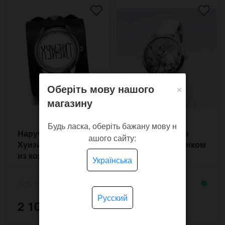
×
Оберіть мову нашого
магазину
Будь ласка, оберіть бажану мову н
Наручные часы
Наручные часы
ашого сайту:
Хуизит на браслете
Midnight с рисунком
из кожи с двумя
птиц и веток в
Українська
пряжками в стиле
стиле готика на
Депп
белом ремне
Русский
2 100 грн.
1 650 грн.