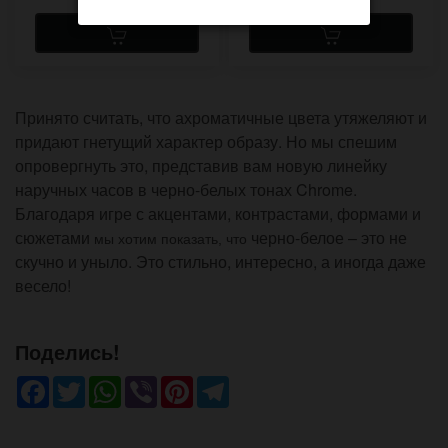
Принято считать, что ахроматичные цвета утяжеляют и
придают гнетущий характер образу. Но мы спешим
опровергнуть это, представив вам новую линейку
наручных часов в черно-белых тонах Chrome.
Благодаря игре с акцентами, контрастами, формами и
сюжетами
черно-белое – это не
мы хотим показать, что
скучно и уныло. Это стильно, интересно, а иногда даже
весело!
Поделись!
Facebook
Twitter
WhatsApp
Viber
Pinterest
Telegram