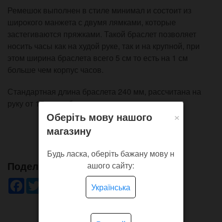
Ремешок выполнен в стиле минимал и состоит из
широкого манжета с двумя лямками, которые
застегиваются пряжками. Такой браслет позволяет
носить часы как на худой руке, так и на крупной, при
этом ширина браслета всего 5 см то есть на 1 см
больше чем корпус часов.
Стандартная длина браслета 240 мм, рассчитана на
руку от 17 см в обхвате.
×
Оберіть мову нашого
магазину
Будь ласка, оберіть бажану мову н
Поделись!
ашого сайту:
Facebook
Twitter
WhatsApp
Viber
Pinterest
Telegram
Українська