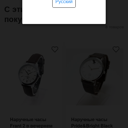
Русский
С этим товаром часто
покупают
8 товаров
Наручные часы
Наручные часы
Frant 2 в вечернем
Pride&Bright Black