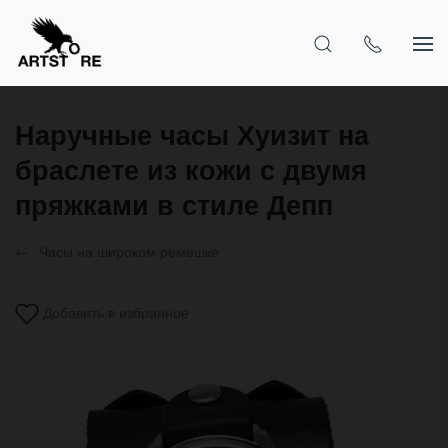
Наручные часы Хуизит на
браслете из кожи с двумя
пряжками в стиле Депп
Часы на широком ремешке
Добавить в избранное