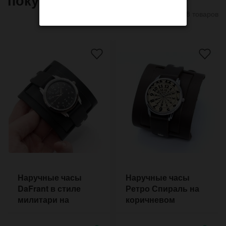
8 товаров
Наручные часы
Наручные часы
DaFrant в стиле
Ретро Спираль на
милитари на
коричневом
чёрном браслете с
широком браслете
двумя пряжками
из кожи