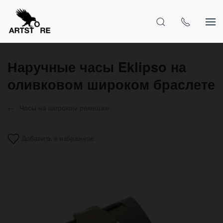
Наручные часы Eklipso на
оливковом широком браслете
Часы на широком ремешке
Добавить в избранное