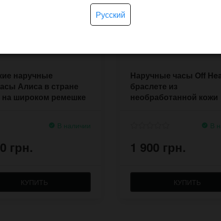
Русский
кие наручные
Наручные часы Off He
асы Алиса в стране
браслете из
 на широком ремешке
необработанной кожи
В наличии
В н
0 грн.
1 900 грн.
КУПИТЬ
КУПИТЬ