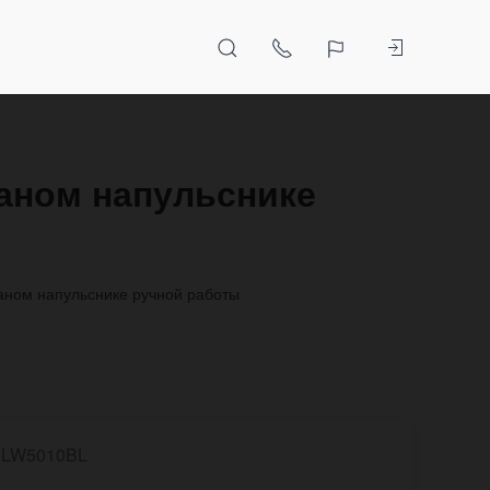
жаном напульснике
жаном напульснике ручной работы
LW5010BL