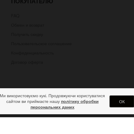
ПОКУПАТЕЛЮ
FAQ
Обмен и возврат
Получить скидку
Пользовательское соглашение
Конфеденциальность
Договор оферта
Ми використовуємо кукі. Продовжуючи користуватися
сайтом ви приймаєте нашу
політику обробки
ОК
персональних даних
ом пластинки на кожаном напульсни