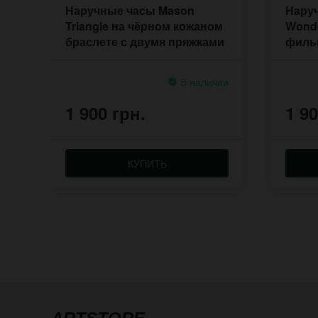
Наручные часы Mason
Наруч
Triangle на чёрном кожаном
Wonde
браслете с двумя пряжками
филь
брас
В наличии
1 900 грн.
1 90
КУПИТЬ