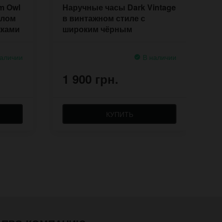
m Owl
Наручные часы Dark Vintage
Н
елом
в винтажном стиле с
р
жками
широким чёрным
П
напульсником
аличии
В наличии
1 900 грн.
1
КУПИТЬ