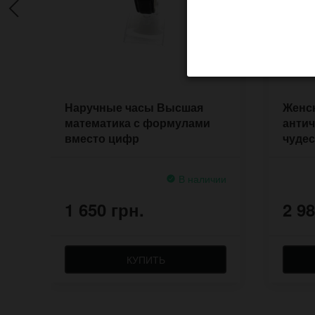
Наручные часы Высшая
Женс
математика с формулами
антич
вместо цифр
чудес
В наличии
1 650 грн.
2 98
КУПИТЬ