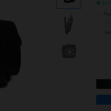
Дост
Под
Зап