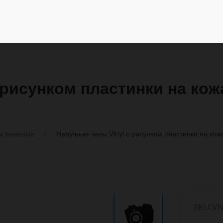
 рисунком пластинки на ко
м ремешке
Наручные часы Vinyl с рисунком пластинки на ко
SKU:VN