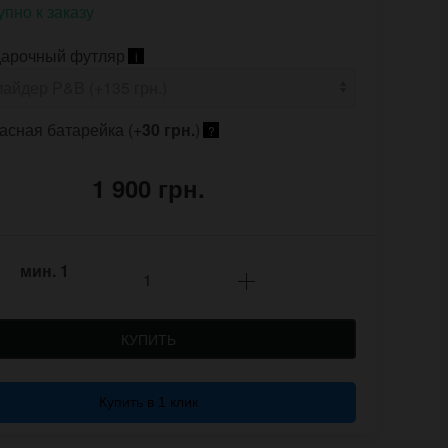
упно к заказу
арочный футляр
i
асная батарейка (+
30 грн.
)
?
1 900 грн.
мин.
1
КУПИТЬ
Купить в 1 клик