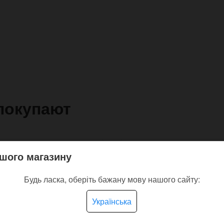
покупают
шого магазину
Будь ласка, оберіть бажану мову нашого сайту:
Українська