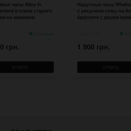
ные часы Alice in
Наручные часы Wisdo
rland в стиле старого
с рисунком совы на б
ма на широком
браслете с двумя пря
лете
В наличии
В н
0 грн.
1 900 грн.
КУПИТЬ
КУПИТЬ