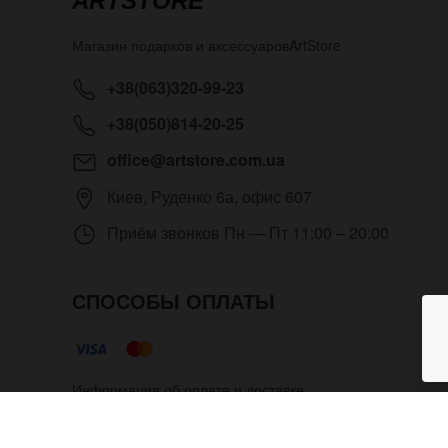
ARTSTORE
Магазин подарков и аксессуаров
ArtStore
+38(063)320-99-23
+38(050)814-20-25
office@artstore.com.ua
Киев
,
Руденко 6а, офис 607
Приём звонков
Пн — Пт 11:00 – 20:00
СПОСОБЫ ОПЛАТЫ
Информация об оплате и доставке
Наручные часы Vinyl с рисунк
работы