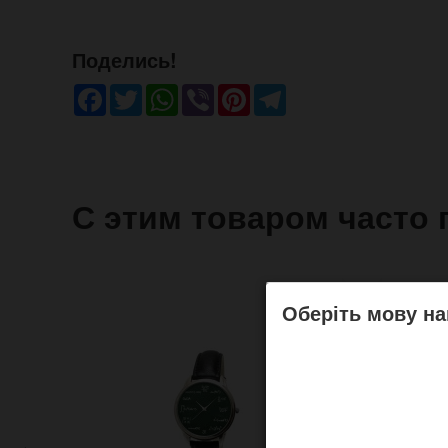
Поделись!
Facebook
Twitter
WhatsApp
Viber
Pinterest
Telegram
С этим товаром часто 
Оберіть мову на