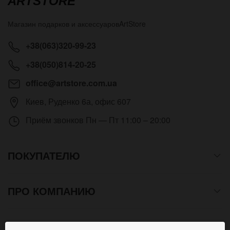
ARTSTORE
Магазин подарков и аксессуаров
ArtStore
+38(063)320-99-23
+38(050)814-20-25
office@artstore.com.ua
Киев
,
Руденко 6а, офис 607
Приём звонков
Пн — Пт 11:00 – 20:00
ПОКУПАТЕЛЮ
ПРО КОМПАНИЮ
СПОСОБЫ ОПЛАТЫ