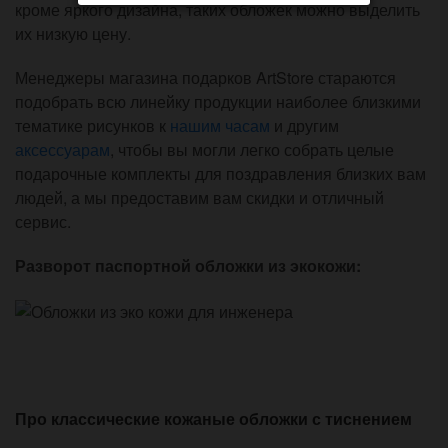
кроме яркого дизайна, таких обложек можно выделить
их низкую цену.
Менеджеры магазина подарков ArtStore стараются
подобрать всю линейку продукции наиболее близкими
тематике рисунков к
нашим часам
и другим
аксессуарам
, чтобы вы могли легко собрать целые
подарочные комплекты для поздравления близких вам
людей, а мы предоставим вам скидки и отличный
сервис.
Разворот паспортной обложки из экокожи:
Про классические кожаные обложки с тиснением