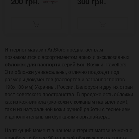
200 грн.
300 грн.
400 грн.
Интернет магазин ArtStore предлагает вам
познакомится с ассортиментом ярких и эксклюзивных
обложек для паспорта
серий Бон Вояж и Travellers.
Эти обложки унивесальны, отлично подходят под
размеры документов (паспортов и загранпаспортов
193х133 мм) Украины, России, Белоруси и других стран
пост-советского пространства. В продаже есть обложки
как из кож-винила (эко-кожи с кожаным напылением),
так и из натуральной кожи ручной работы с теснением
и дополнительными функциями органайзера.
На текущий момент в нашем интернет магазине можно
приобрести более 90 моделей обложек для паспорта