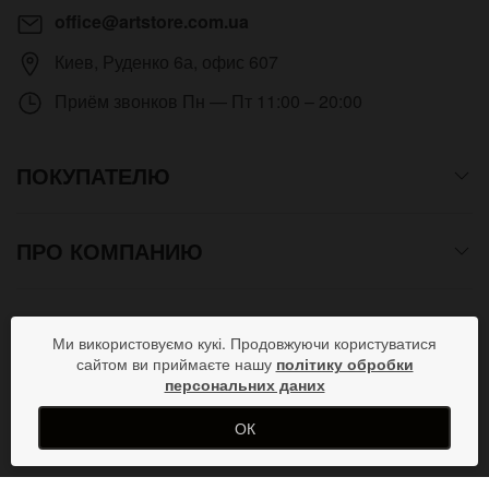
office@artstore.com.ua
Киев
,
Руденко 6а, офис 607
Приём звонков
Пн — Пт 11:00 – 20:00
ПОКУПАТЕЛЮ
ПРО КОМПАНИЮ
СПОСОБЫ ОПЛАТЫ
Ми використовуємо кукі. Продовжуючи користуватися
сайтом ви приймаєте нашу
політику обробки
персональних даних
ПРИСОЕДИНЯЙСЯ В СОЦСЕТЯХ
ОК