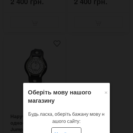
2 400 грн.
2 400 грн.
×
Оберіть мову нашого
магазину
Будь ласка, оберіть бажану мову н
Наручные часы
ашого сайту:
однострелочники
Jumper Blank