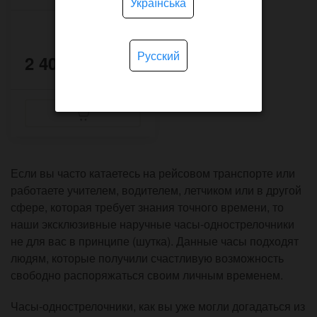
Українська
Русский
2 400 грн.
Если вы часто катаетесь на рейсовом транспорте или
работаете учителем, водителем, летчиком или в другой
сфере, которая требует знания точного времени, то
наши эксклюзивные наручные часы-однострелочники
не для вас в принципе (шутка). Данные часы подходят
людям, которые получили счастливую возможность
свободно распоряжаться своим личным временем.
Часы-однострелочники, как вы уже могли догадаться из