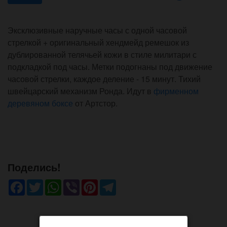
Эксклюзивные наручные часы с одной часовой
стрелкой + оригинальный хендмейд ремешок из
дублированной телячьей кожи в стиле милитари с
подкладкой под часы. Метки подогнаны под движение
часовой стрелки, каждое деление - 15 минут. Тихий
швейцарский механизм Ронда. Идут в
фирменном
деревяном боксе
от Артстор.
Поделись!
Facebook
Twitter
WhatsApp
Viber
Pinterest
Telegram