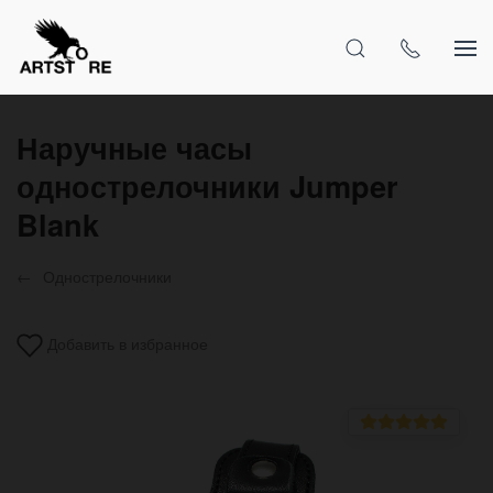
Наручные часы
однострелочники Jumper
Blank
Однострелочники
Добавить в избранное