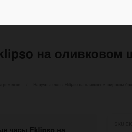
lipso на оливковом 
м ремешке
Наручные часы Eklipso на оливковом широком бр
SKU:EK
ые часы Eklipso на