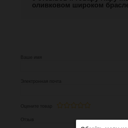
оливковом широком брасл
Ваше имя
Электронная почта
Оцените товар
Отзыв