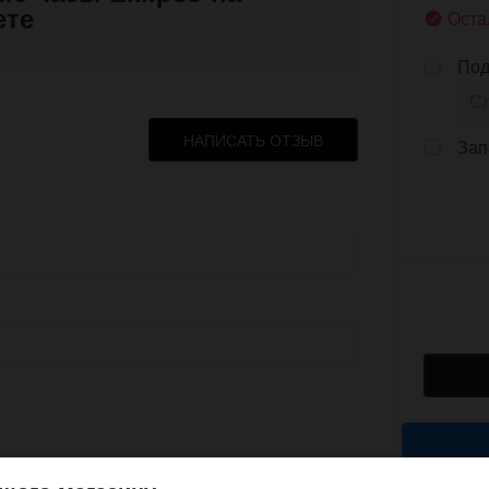
ете
Оста
Под
НАПИСАТЬ ОТЗЫВ
Зап