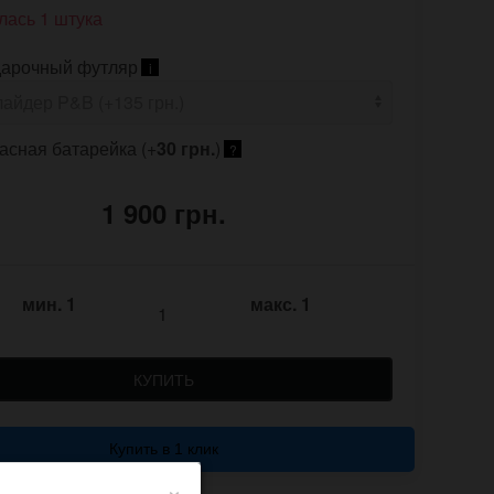
лась 1 штука
арочный футляр
i
асная батарейка (+
30 грн.
)
?
1 900 грн.
мин.
1
макс.
1
КУПИТЬ
Купить в 1 клик
×