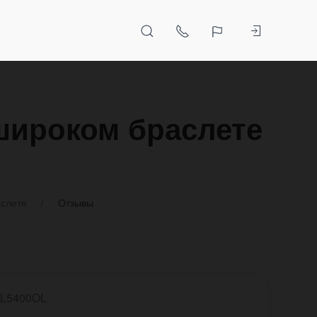
широком браслете
аслете
Отзывы
L5400OL