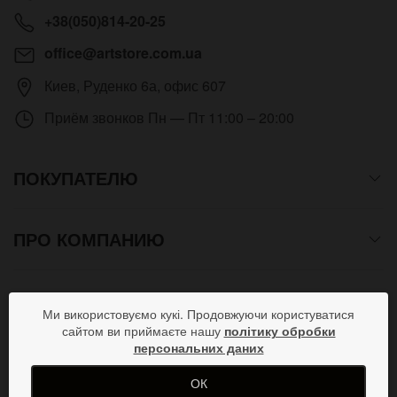
+38(050)814-20-25
office@artstore.com.ua
Киев
,
Руденко 6а, офис 607
Приём звонков
Пн — Пт 11:00 – 20:00
ПОКУПАТЕЛЮ
ПРО КОМПАНИЮ
СПОСОБЫ ОПЛАТЫ
Ми використовуємо кукі. Продовжуючи користуватися
сайтом ви приймаєте нашу
політику обробки
персональних даних
ПРИСОЕДИНЯЙСЯ В СОЦСЕТЯХ
ОК