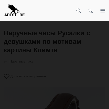
Наручные часы Русалки с
девушками по мотивам
картины Климта
Наручные часы
Добавить в избранное