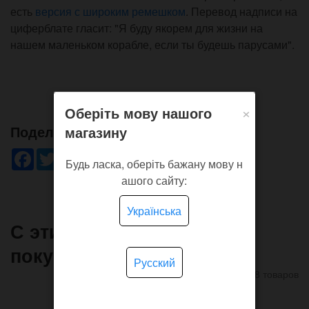
есть
версия с широким ремешком
. Перевод надписи на
циферблате гласит: "Я буду якорем для жизни на
нашем маленьком корабле, если ты будешь парусами".
×
Оберіть мову нашого
Поделись!
магазину
Facebook
Twitter
WhatsApp
Viber
Pinterest
Telegram
Будь ласка, оберіть бажану мову н
ашого сайту:
Українська
С этим товаром часто
покупают
Русский
8 товаров