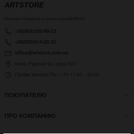
ARTSTORE
Магазин подарков и аксессуаров
ArtStore
+38(063)320-99-23
+38(050)814-20-25
office@artstore.com.ua
Киев
,
Руденко 6а, офис 607
Приём звонков
Пн — Пт 11:00 – 20:00
ПОКУПАТЕЛЮ
ПРО КОМПАНИЮ