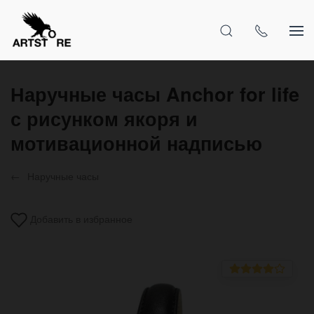
Наручные часы Anchor for life
с рисунком якоря и
мотивационной надписью
Наручные часы
Добавить в избранное