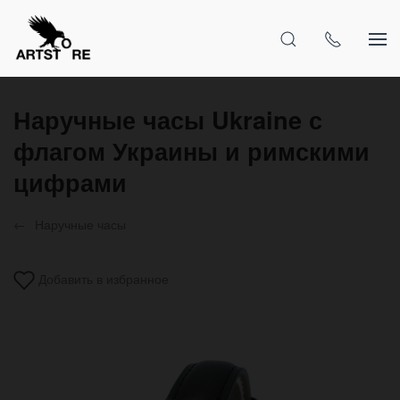
Наручные часы Ukraine с
флагом Украины и римскими
цифрами
Наручные часы
Добавить в избранное