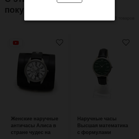
покупают
8 товаров
Женские наручные
Наручные часы
античасы Алиса в
Высшая математика
стране чудес на
с формулами
широком ремешке
вместо цифр