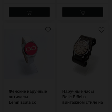
Женские наручные
Наручные часы
античасы
Belle Eiffel в
Lemniscata со
винтажном стиле на
знаком
прошитом ремешке