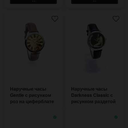
Наручные часы
Наручные часы
Gentle с рисунком
Darkness Classic с
роз на циферблате
рисунком раздетой
девушки