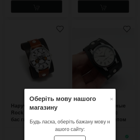
×
Оберіть мову нашого
Наручные часы
Женские наручные
магазину
Rock с рисунком
часы Insomnia с
бас гитары на
чёрным браслетом
Будь ласка, оберіть бажану мову н
двухцветном
со стразами
ашого сайту:
браслете из кожи