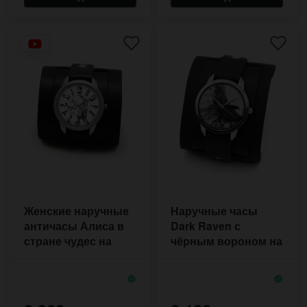
Женские наручные
Наручные часы
античасы Алиса в
Dark Raven с
стране чудес на
чёрным вороном на
широком ремешке
широком браслете