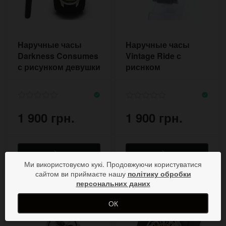
Наручные часы
Наручные часы
Darkness Consumes
Vintage Ride с
с рисунком девушки
риснком
велосипеда на
лимитированном
ремешке
1 900 грн.
1 900 грн.
Ми використовуємо кукі. Продовжуючи користуватися
сайтом ви приймаєте нашу
політику обробки
персональних даних
ОК