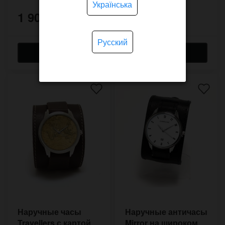
Українська
1 900 грн.
1 950 грн.
Русский
Наручные часы
Наручные античасы
Travellers с картой
Mirror на широком