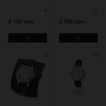
пряжками в стиле
римскими цифрами
авиатор
2 100 грн.
2 750 грн.