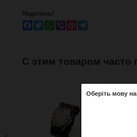
Поделись!
Facebook
Twitter
WhatsApp
Viber
Pinterest
Telegram
С этим товаром часто 
Оберіть мову на