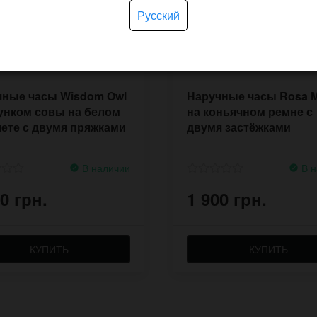
Русский
чные часы Wisdom Owl
Наручные часы Rosa Ma
унком совы на белом
на коньячном ремне с
ете с двумя пряжками
двумя застёжками
В наличии
В н
0 грн.
1 900 грн.
КУПИТЬ
КУПИТЬ