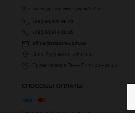
Магазин подарков и аксессуаров
ArtStore
+38(063)320-99-23
+38(050)814-20-25
office@artstore.com.ua
Киев
,
Руденко 6а, офис 607
Приём звонков
Пн — Пт 11:00 – 20:00
СПОСОБЫ ОПЛАТЫ
Информация об оплате и доставке
Наручные античасы Mirror на
Copyright © 2012- 2026 Все права защищены. Магазин п