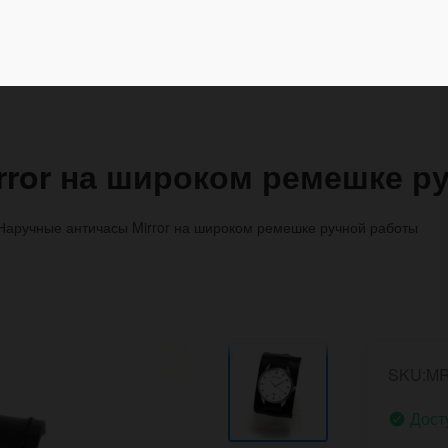
rror на широком ремешке р
Наручные античасы Mirror на широком ремешке ручной работы
SKU:MR
Дост