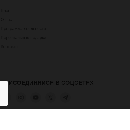
Блог
О нас
Программа лояльности
Персональные подарки
Контакты
ПРИСОЕДИНЯЙСЯ В СОЦСЕТЯХ
3 000 грн.
КУПИТЬ
та допускается только при получении письменного