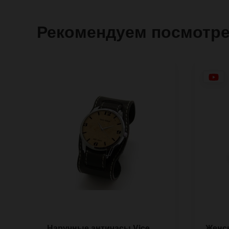
Рекомендуем посмотр
Наручные античасы Vice
Женс