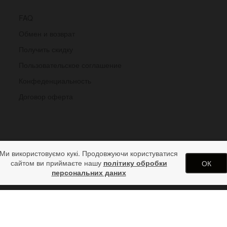
FAQ
Обмен и возврат
Получить скидку
Пользовательское соглашение
Конфеденциальность
Договор оферта
Ми використовуємо кукі. Продовжуючи користуватися
сайтом ви приймаєте нашу
політику обробки
ОК
персональних даних
 широком ремешке ручной работы
одарков от дизайн студии ArtStore. Использование материалов сай