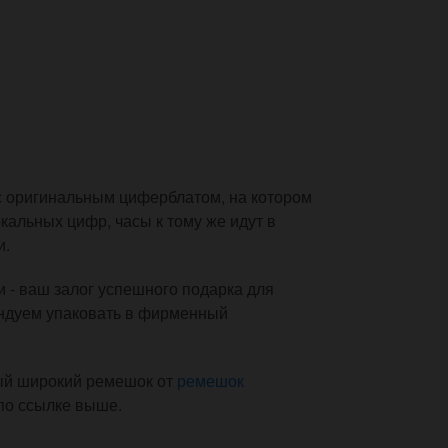
 с оригинальным циферблатом, на котором
альных цифр, часы к тому же идут в
и.
 - ваш залог успешного подарка для
ендуем упаковать в фирменный
ный широкий ремешок от
ремешок
 по ссылке выше.