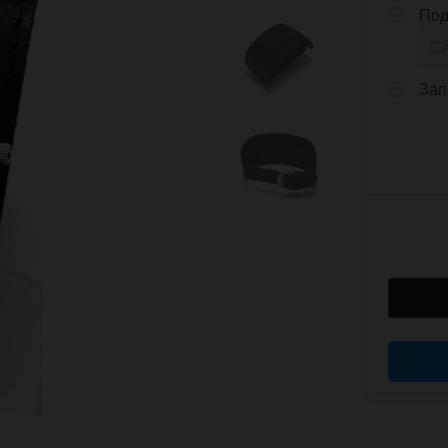
Под
Зап