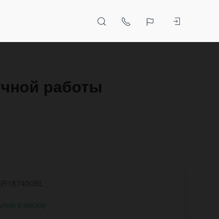
учной работы
R187400BL
упно к заказу