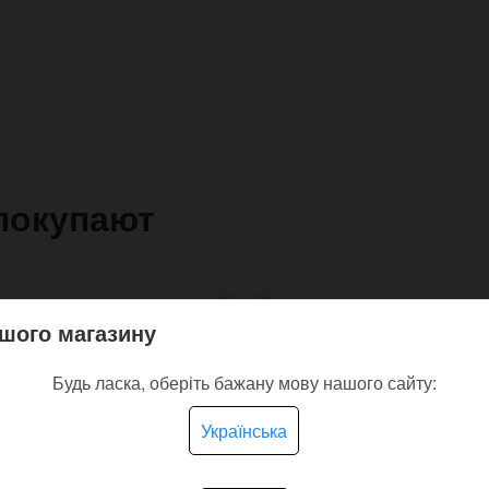
покупают
шого магазину
Будь ласка, оберіть бажану мову нашого сайту:
Українська