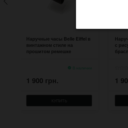
Наручные часы Belle Eiffel в
Нару
винтажном стиле на
с рис
прошитом ремешке
брасл
В наличии
1 900 грн.
1 90
КУПИТЬ