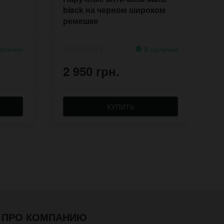
м
black на черном широком
о
ремешке
р
аличии
В наличии
2 950 грн.
2
КУПИТЬ
ПРО КОМПАНИЮ