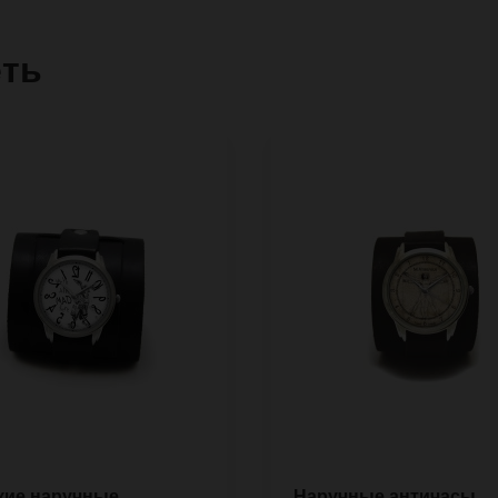
еть
кие наручные
Наручные античасы