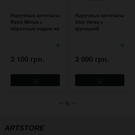
Наручные античасы
Наручные античасы
Retro Motus с
Vice Versa с
обратным ходом на
функцией
чёрном прошитом
обратного хода на
ремешке из кожи
прошитом ремешке
3 100 грн.
3 000 грн.
←
→
ARTSTORE