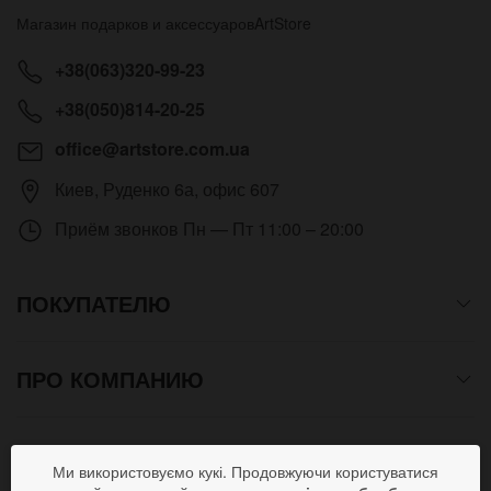
Магазин подарков и аксессуаров
ArtStore
+38(063)320-99-23
+38(050)814-20-25
office@artstore.com.ua
Киев
,
Руденко 6а, офис 607
Приём звонков
Пн — Пт 11:00 – 20:00
ПОКУПАТЕЛЮ
ПРО КОМПАНИЮ
СПОСОБЫ ОПЛАТЫ
Ми використовуємо кукі. Продовжуючи користуватися