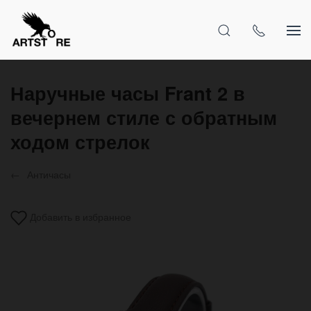
Наручные часы Frant 2 в
вечернем стиле с обратным
ходом стрелок
Античасы
Добавить в избранное