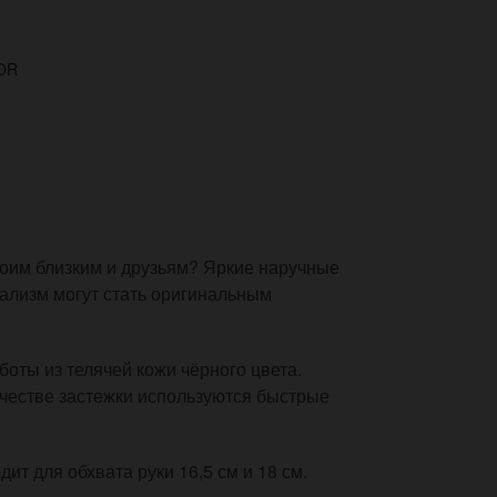
OR
оим близким и друзьям? Яркие наручные
ализм могут стать оригинальным
оты из телячей кожи чёрного цвета.
ачестве застежки используются быстрые
ит для обхвата руки 16,5 см и 18 см.