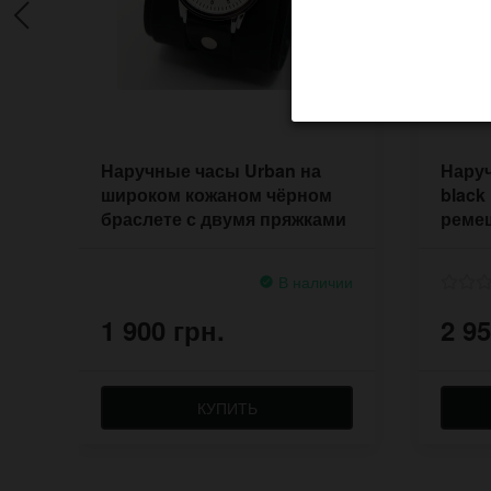
Наручные часы Urban на
Наруч
широком кожаном чёрном
black
браслете с двумя пряжками
реме
В наличии
1 900 грн.
2 95
КУПИТЬ