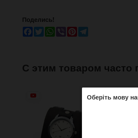
Поделись!
Facebook
Twitter
WhatsApp
Viber
Pinterest
Telegram
С этим товаром часто 
Оберіть мову на