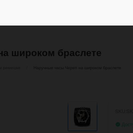
на широком браслете
м ремешке
Наручные часы Череп на широком браслете
SKU:SK
Дост