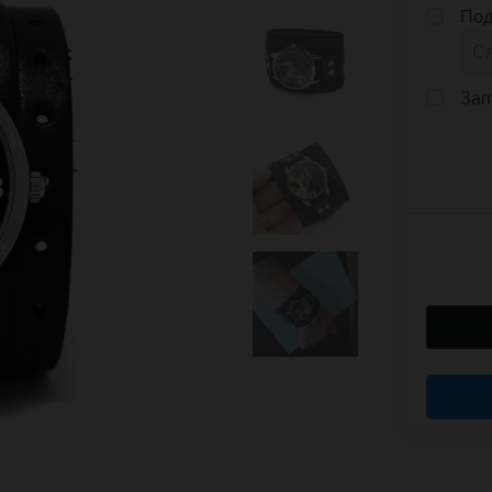
Под
Зап