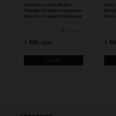
Наручные часы Mason
Наруч
Triangle на чёрном кожаном
Wonde
браслете с двумя пряжками
филь
брас
В наличии
1 900 грн.
1 90
КУПИТЬ