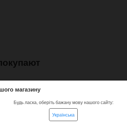
покупают
шого магазину
Будь ласка, оберіть бажану мову нашого сайту:
Українська