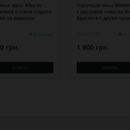
ные часы Alice in
Наручные часы Wisdo
rland в стиле старого
с рисунком совы на б
ма на широком
браслете с двумя пря
лете
В наличии
В н
0 грн.
1 900 грн.
КУПИТЬ
КУПИТЬ