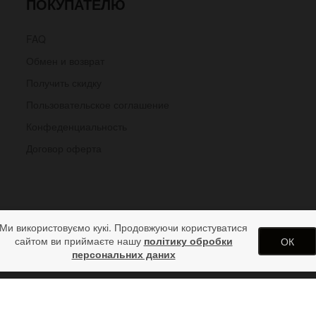
ПОКУПАТЕЛЮ
FAQ
Обмен и возврат
Получить скидку
Пользовательское соглашение
Конфеденциальность
Договор оферта
Ми використовуємо кукі. Продовжуючи користуватися
сайтом ви приймаєте нашу
політику обробки
ОК
персональних даних
ком браслете