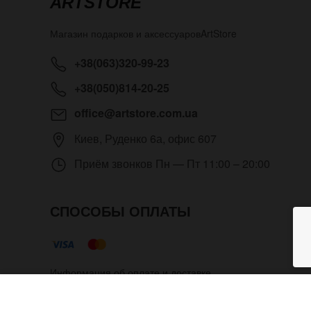
ARTSTORE
Магазин подарков и аксессуаров
ArtStore
+38(063)320-99-23
+38(050)814-20-25
office@artstore.com.ua
Киев
,
Руденко 6а, офис 607
Приём звонков
Пн — Пт 11:00 – 20:00
СПОСОБЫ ОПЛАТЫ
Информация об оплате и доставке
Наручные часы Череп на широ