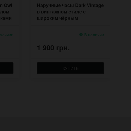
m Owl
Наручные часы Dark Vintage
Н
елом
в винтажном стиле с
р
жками
широким чёрным
П
напульсником
аличии
В наличии
1 900 грн.
1
КУПИТЬ