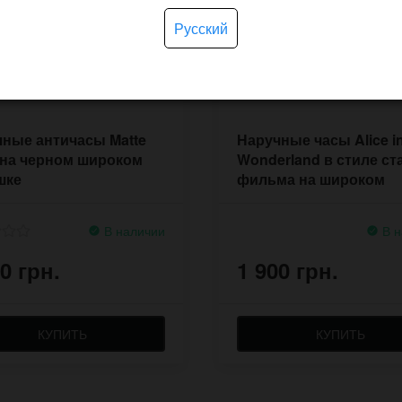
Русский
ные античасы Matte
Наручные часы Alice i
 на черном широком
Wonderland в стиле ст
шке
фильма на широком
браслете
В наличии
В н
0 грн.
1 900 грн.
КУПИТЬ
КУПИТЬ