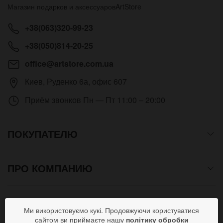
Магазин подарков и аксессуаров
ArtStore
+38(063)320-99-23
+38(050)814-20-25
office@artstore.com.ua
Киев
,
Руденко 6а, офис 607
Приём звонков
Пн — Пт 11:00 – 20:00
ПОКУПАТЕЛЮ
ПРО КОМПАНИЮ
СПОСОБЫ ОПЛАТЫ
Ми використовуємо кукі. Продовжуючи користуватися
сайтом ви приймаєте нашу
політику обробки