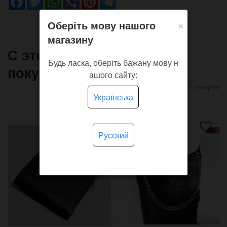
×
Оберіть мову нашого
магазину
С этим товаром часто
Будь ласка, оберіть бажану мову н
покупают
ашого сайту:
7 товаров
Українська
Русский