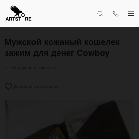
Мужской кожаный кошелек
зажим для денег Cowboy
Портмоне и кошельки
Добавить в избранное