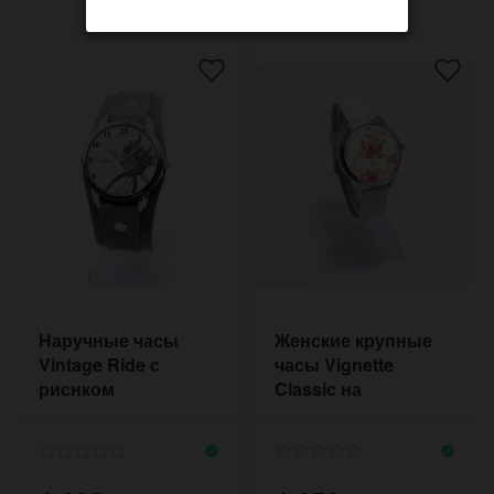
Наручные часы
Женские крупные
Vintage Ride с
часы Vignette
риснком
Classic на
велосипеда на
коричневом
лимитированном
классическом
ремешке
ремешке