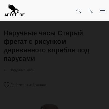
Наручные часы Старый
фрегат с рисунком
деревянного корабля под
парусами
Наручные часы
Добавить в избранное