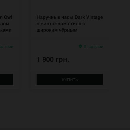
m Owl
Наручные часы Dark Vintage
Н
елом
в винтажном стиле с
р
жками
широким чёрным
П
напульсником
аличии
В наличии
1 900 грн.
1
КУПИТЬ