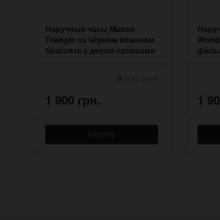
Наручные часы Mason
Наруч
Triangle на чёрном кожаном
Wonde
браслете с двумя пряжками
филь
брас
В наличии
1 900 грн.
1 90
КУПИТЬ