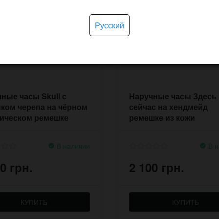
Русский
ные часы Skull с
Наручные часы Здесь 
ком черепа на чёрном
сейчас на хендмейд
сическом ремешке
ремешке из кожи
В наличии
В н
0 грн.
2 100 грн.
КУПИТЬ
КУПИТЬ