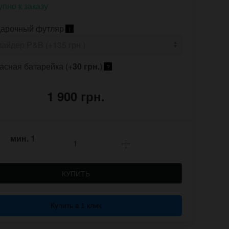
упно к заказу
арочный футляр
i
асная батарейка (+
30 грн.
)
?
1 900 грн.
мин.
1
КУПИТЬ
Купить в 1 клик