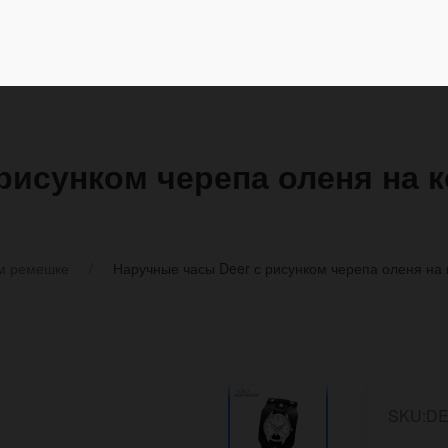
 рисунком черепа оленя на
м ремешке
Наручные часы Deer с рисунком черепа оленя на
SKU:DE