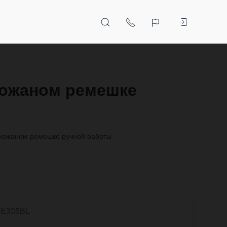
 кожаном ремешке
 кожаном ремешке ручной работы
E335BL