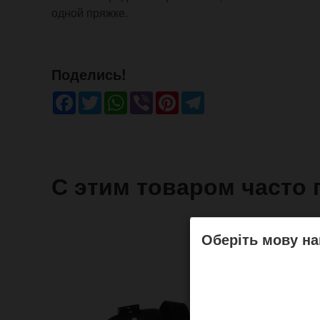
одной пряжке.
Поделись!
Facebook
Twitter
WhatsApp
Viber
Pinterest
Telegram
С этим товаром часто 
Оберіть мову на