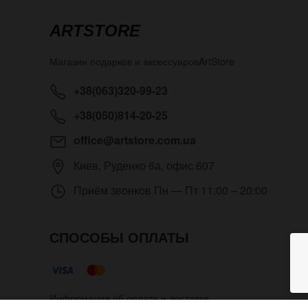
ARTSTORE
Магазин подарков и аксессуаров
ArtStore
+38(063)320-99-23
+38(050)814-20-25
office@artstore.com.ua
Киев
,
Руденко 6а, офис 607
Приём звонков
Пн — Пт 11:00 – 20:00
СПОСОБЫ ОПЛАТЫ
Информация об оплате и доставке