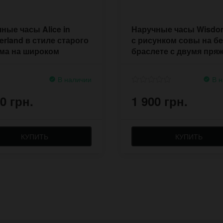
ные часы Alice in
Наручные часы Wisdo
rland в стиле старого
с рисунком совы на б
ма на широком
браслете с двумя пря
лете
В наличии
В н
0 грн.
1 900 грн.
КУПИТЬ
КУПИТЬ