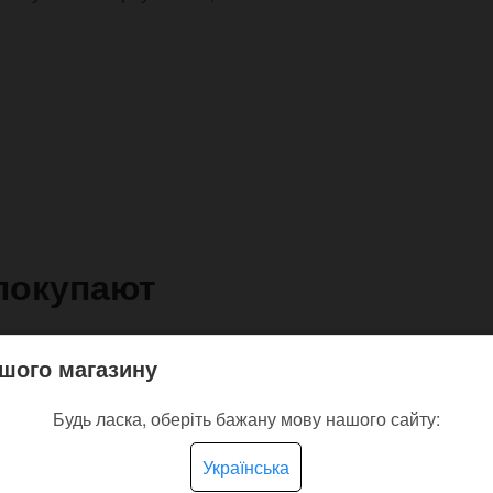
покупают
шого магазину
Будь ласка, оберіть бажану мову нашого сайту:
Українська