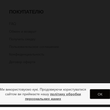
ПОКУПАТЕЛЮ
FAQ
Обмен и возврат
Получить скидку
Пользовательское соглашение
Конфеденциальность
Договор оферта
Ми використовуємо кукі. Продовжуючи користуватися
сайтом ви приймаєте нашу
політику обробки
ОК
персональних даних