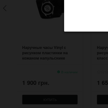
Наручные часы Vinyl с
Наруч
рисунком пластинки на
рисун
кожаном напульснике
клас
ручной работы
В наличии
1 900 грн.
1 65
КУПИТЬ