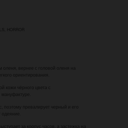
,
LS
HORROR
 оленя, вернее с головой оленя на
егкого ориентирования.
й кожи чёрного цвета с
й мануфактуре.
, поэтому превалирует черный и его
т одеяние.
ступает за корпус часов, а застежка на