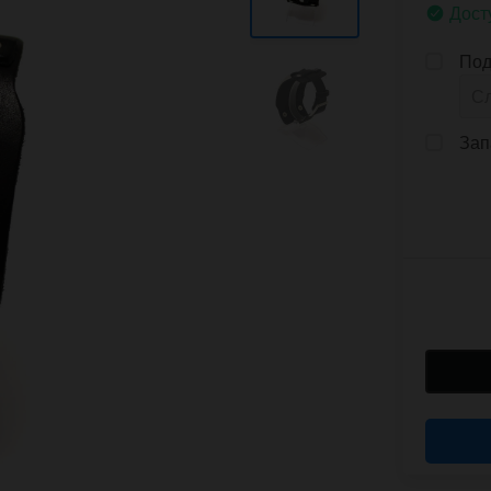
Дост
Под
Зап