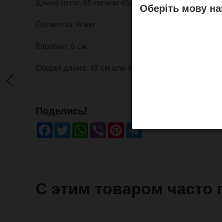
Длина цепи: 35 см или 45 см
Оберіть мову на
Сегменты: 6 мм
Карабин: 5 см
Общая длина: 45 см или 60 см
Поделись!
Facebook
Twitter
WhatsApp
Viber
Pinterest
Telegram
С этим товаром часто 