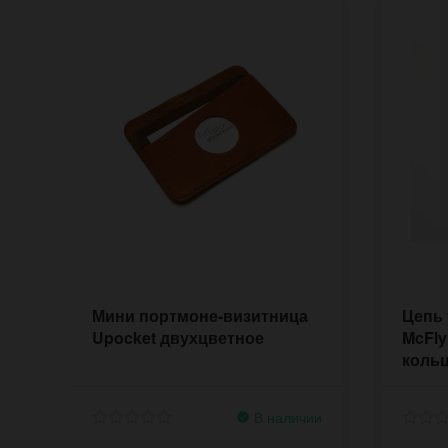
Мини портмоне-визитница
Цепь
Upocket двухцветное
McFly
коль
В наличии