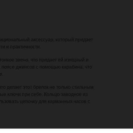
ункциональный аксессуар, который придает
и и практичности.
тонкое звено, что придает ей изящный и
а поясе джинсов с помощью карабина, что
е.
что делает этот брелок не только стильным
ые ключи при себе. Кольцо заводное из
льзовать цепочку для карманных часов с