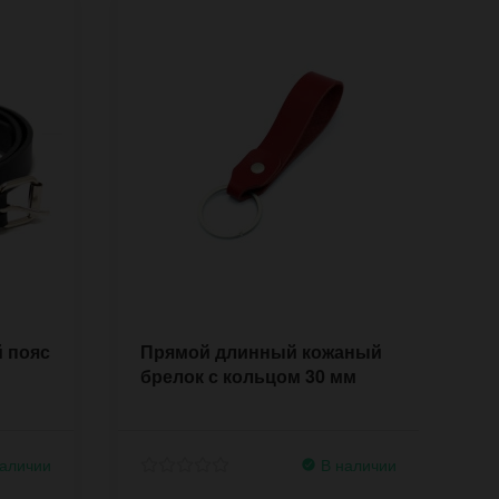
 пояс
Прямой длинный кожаный
П
брелок с кольцом 30 мм
S
н
аличии
В наличии