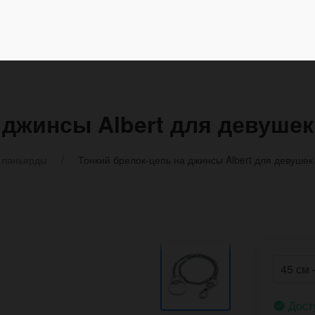
 джинсы Albert для девушек
 ланьярды
Тонкий брелок-цепь на джинсы Albert для девушек
Дост