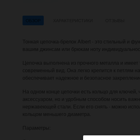
ОБЗОР
ХАРАКТЕРИСТИКИ
ОТЗЫВЫ
Тонкая цепочка-брелок Albert - это стильный и ф
вашим джинсам или брюкам ноту индивидуальност
Цепочка выполнена из прочного металла и имеет 
современный вид. Она легко крепится к петлям н
обеспечивает надежное и безопасное закреплени
На одном конце цепочки есть кольцо для ключей, 
аксессуаром, но и удобным способом носить важн
нержавеющей стали. Если его снять - можно испо
кольцом меньшего диаметра.
Параметры: