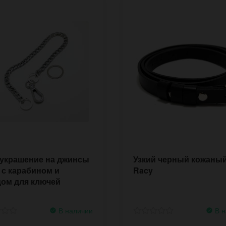
 украшение на джинсы
Узкий черный кожаный
 с карабином и
Racy
цом для ключей
В наличии
В н