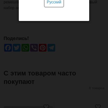
Русский
ремешок для часов. В итоге выйдет очень толковый
набор аксессуаров для подарка.
Поделись!
Facebook
Twitter
WhatsApp
Viber
Pinterest
Telegram
С этим товаром часто
покупают
8 товаров