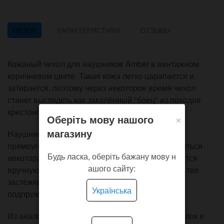
ОБЗОР
ХАРАКТЕРИСТИКИ
ОТЗЫВЫ
Кожаный чехол для наушников Amber в винтажном
коричневом цвете. Такая кожа легко царапается и
затирается, поэтому через некоторое время чехол
станет выглядеть как закалённый "боец" из походов
крестоносцев.
×
Оберіть мову нашого
магазину
Наушники наматываются в углубления в виде
прямоугольных врезок в основе, могут наблюдаться
Будь ласка, оберіть бажану мову н
некоторая нессиметричность т.к. они выполняются
ашого сайту:
вручную. Общие размеры 110 на 50 мм. В качестве
застёжки использована одна небольшая
Українська
подпружиненная кнопка.
Из аналогичной кожи можно выбрать также брелок и