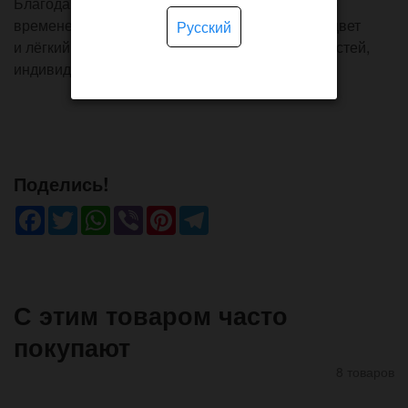
Благодаря воскованому покрытию портмоне со
временем приобретет более тёмный глубокий цвет
Русский
и лёгкий блеск, а уникальную патину из потертостей,
индивидуально для каждого случая.
Поделись!
Facebook
Twitter
WhatsApp
Viber
Pinterest
Telegram
С этим товаром часто
покупают
8 товаров