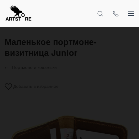
Маленькое портмоне-
визитница Junior
Портмоне и кошельки
Добавить в избранное