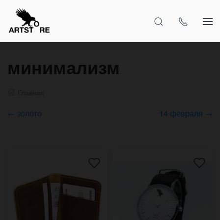
минимализм
Главная
← золото
14 февраля →