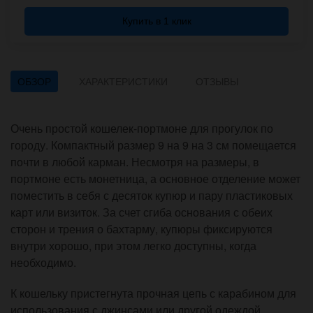
Купить в 1 клик
ОБЗОР
ХАРАКТЕРИСТИКИ
ОТЗЫВЫ
Очень простой кошелек-портмоне для прогулок по
городу. Компактный размер 9 на 9 на 3 см помещается
почти в любой карман. Несмотря на размеры, в
портмоне есть монетница, а основное отделение может
поместить в себя с десяток купюр и пару пластиковых
карт или визиток. За счет сгиба основания с обеих
сторон и трения о бахтарму, купюры фиксируются
внутри хорошо, при этом легко доступны, когда
необходимо.
К кошельку пристегнута прочная цепь с карабином для
использования с джинсами или другой одеждой.