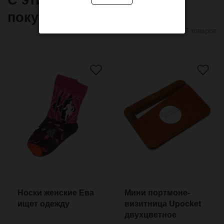
покупают
7 товаров
Носки женские Ева
Мини портмоне-
ищет одежду
визитница Upocket
двухцветное