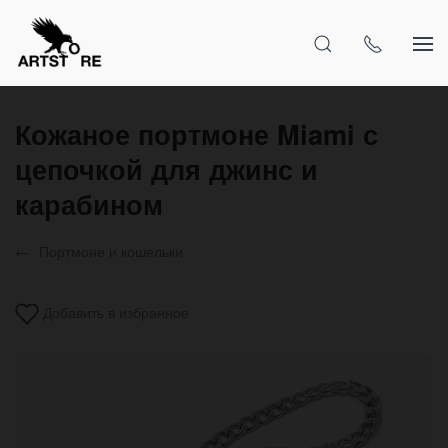
Кожаное портмоне Miami с
цепочкой для джинс и
карабином
Портмоне и кошельки
Добавить в избранное