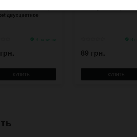
 портмоне-визитница
Носки унисекс Грибоч
et двухцветное
В наличии
В н
 грн.
89 грн.
КУПИТЬ
КУПИТЬ
еть