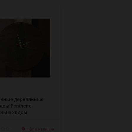
енные деревянные
асы Feather с
тным ходом
Нет в наличии