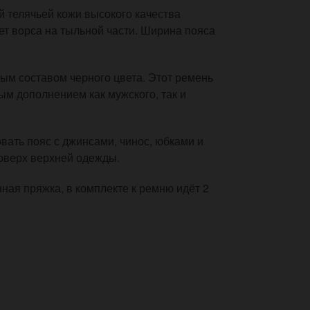
й телячьей кожи высокого качества
ет ворса на тыльной части. Ширина пояса
м составом черного цвета. Этот ремень
ым дополнением как мужского, так и
вать пояс с джинсами, чинос, юбками и
поверх верхней одежды.
нная пряжка, в комплекте к ремню идёт 2