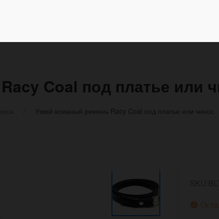
Racy Coal под платье или 
ояса
Узкий кожаный ремень Racy Coal под платье или чинос
SKU:BL
Оста