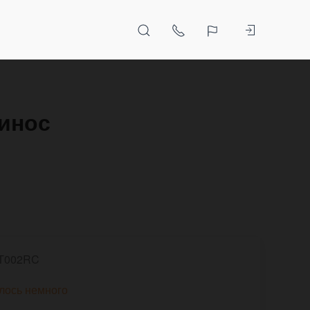
чинос
T002RC
лось немного