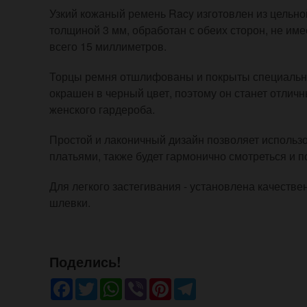
Узкий кожаный ремень Racy изготовлен из цельно
толщиной 3 мм, обработан с обеих сторон, не име
всего 15 миллиметров.
Торцы ремня отшлифованы и покрыты специальны
окрашен в черный цвет, поэтому он станет отличн
женского гардероба.
Простой и лаконичный дизайн позволяет использо
платьями, также будет гармонично смотреться и 
Для легкого застегивания - установлена качестве
шлевки.
Поделись!
Facebook
Twitter
WhatsApp
Viber
Pinterest
Telegram