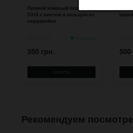
Прямой кожаный брелок
Мини
S316 с винтом и кольцом из
Upock
нержавейки
В наличии
350 грн.
500
КУПИТЬ
Рекомендуем посмотр