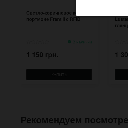
Светло-коричневое кожаное
Чёрн
портмоне Frant II с RFID
Luste
глянц
В наличии
1 150 грн.
1 30
КУПИТЬ
Рекомендуем посмотр