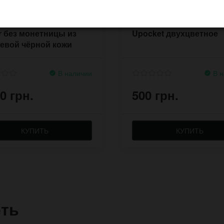
ый кожаный кошелек
Мини портмоне-визит
r без монетницы из
Upocket двухцветное
евой чёрной кожи
В наличии
В н
0 грн.
500 грн.
КУПИТЬ
КУПИТЬ
еть