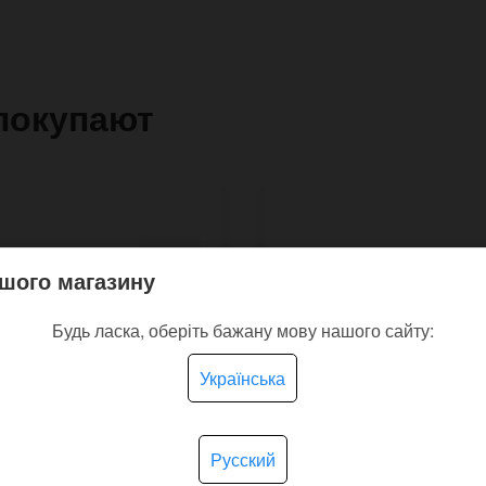
покупают
шого магазину
Будь ласка, оберіть бажану мову нашого сайту:
Українська
Русский