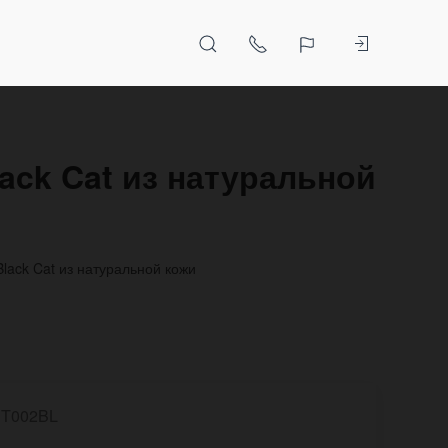
ack Cat из натуральной
lack Cat из натуральной кожи
T002BL