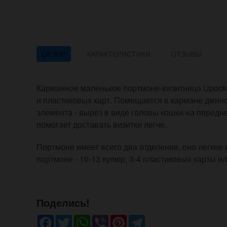
ОБЗОР
ХАРАКТЕРИСТИКИ
ОТЗЫВЫ
Карманное маленькое портмоне-визитница Upocket
и пластиковых карт. Помещается в кармане джинс
элемента - вырез в виде головы кошки на передн
помогает доставать визитки легче.
Портмоне имеет всего два отделения, оно легкое
портмоне - 10-13 купюр, 3-4 пластиковых карты ил
Поделись!
Facebook
Twitter
WhatsApp
Viber
Pinterest
Telegram