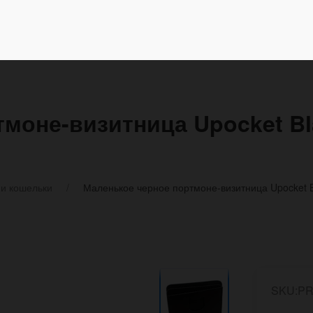
моне-визитница Upocket Bl
и кошельки
Маленькое черное портмоне-визитница Upocket B
SKU:PR