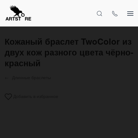
Кожаный браслет TwoColor из
двух кож разного цвета чёрно-
красный
Длинные браслеты
Добавить в избранное