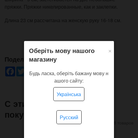
пряжки. Пряжки никелированные, как и заклепки.
Длина 23 см рассчитана на женскую руку 16-18 см.
×
Оберіть мову нашого
магазину
Поделись!
Facebook
Twitter
WhatsApp
Viber
Pinterest
Telegram
Будь ласка, оберіть бажану мову н
ашого сайту:
Українська
С этим товаром часто
покупают
Русский
8 товаров