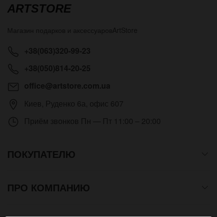
ARTSTORE
Магазин подарков и аксессуаров
ArtStore
+38(063)320-99-23
+38(050)814-20-25
office@artstore.com.ua
Киев
,
Руденко 6а, офис 607
Приём звонков
Пн — Пт 11:00 – 20:00
ПОКУПАТЕЛЮ
ПРО КОМПАНИЮ