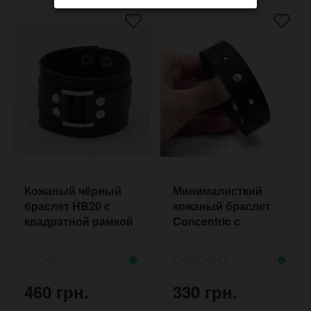
Кожаный чёрный
Минималисткий
браслет HB20 с
кожаный браслет
квадратной рамкой
Concentric с
отверстиями по
длине
460 грн.
330 грн.