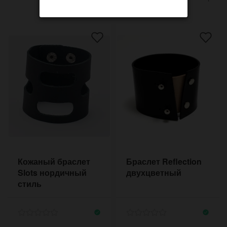
Кожаный браслет
Браслет Reflection
Slots нордичный
двухцветный
стиль