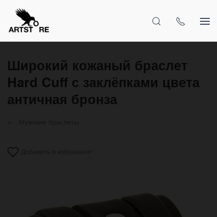
Широкий кожаный браслет
Hard Cuff с заклёпками цвета
античная бронза
Мужские браслеты
Добавить в избранное