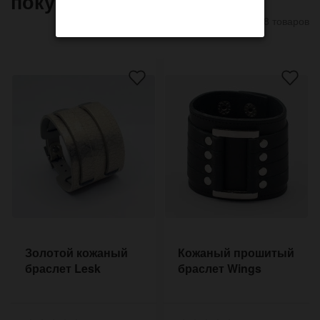
покупают
8 товаров
Золотой кожаный
Кожаный прошитый
браслет Lesk
браслет Wings